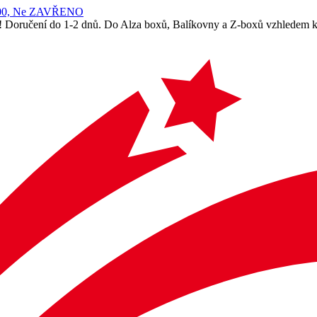
 14:00, Ne ZAVŘENO
! Doručení do 1-2 dnů. Do Alza boxů, Balíkovny a Z-boxů vzhledem k 