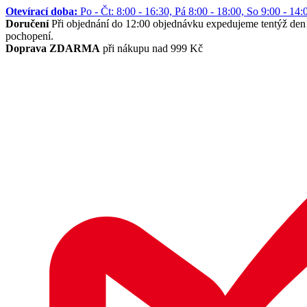
Otevírací doba:
Po - Čt: 8:00 - 16:30, Pá 8:00 - 18:00, So 9:00 -
Doručení
Při objednání do 12:00 objednávku expedujeme tentýž den
pochopení.
Doprava ZDARMA
při nákupu nad 999 Kč