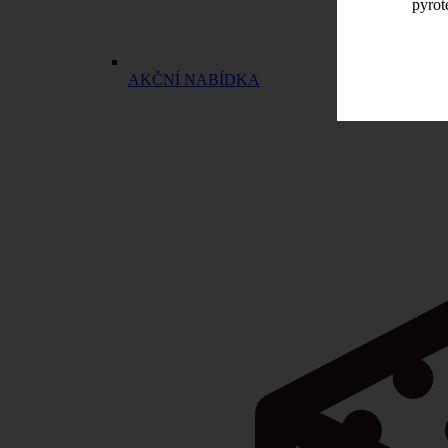
pyrot
AKČNÍ NABÍDKA