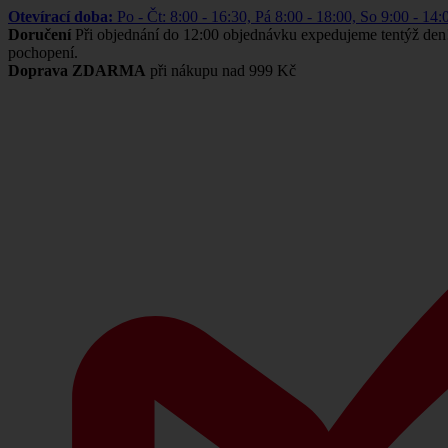
Otevírací doba:
Po - Čt: 8:00 - 16:30, Pá 8:00 - 18:00, So 9:00 -
Doručení
Při objednání do 12:00 objednávku expedujeme tentýž den
pochopení.
Doprava ZDARMA
při nákupu nad 999 Kč