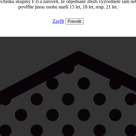
echniku skupiny F3) a zároveň, že objednané zboží vyzvednete sám ne
pověříte jinou osobu starší 15 let, 18 let, resp. 21 let.
Zavřít
Potvrdit