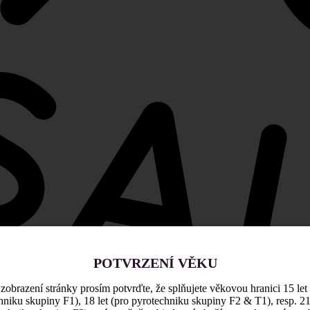
POTVRZENÍ VĚKU
zobrazení stránky prosím potvrďte, že splňujete věkovou hranici 15 let
hniku skupiny F1), 18 let (pro pyrotechniku skupiny F2 & T1), resp. 21 