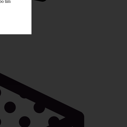
bo tím