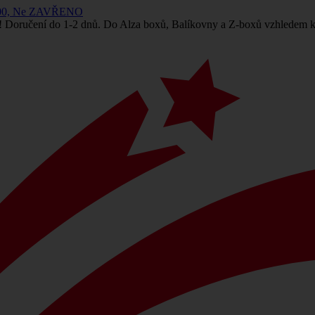
 14:00, Ne ZAVŘENO
! Doručení do 1-2 dnů. Do Alza boxů, Balíkovny a Z-boxů vzhledem k 