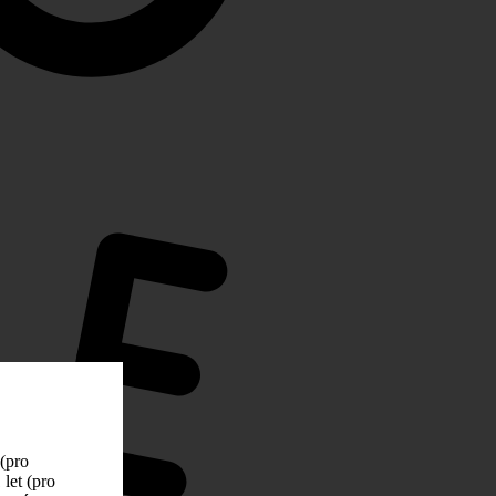
 (pro
let (pro