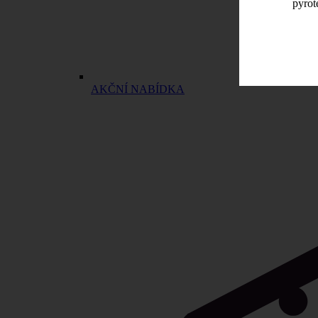
pyrot
AKČNÍ NABÍDKA