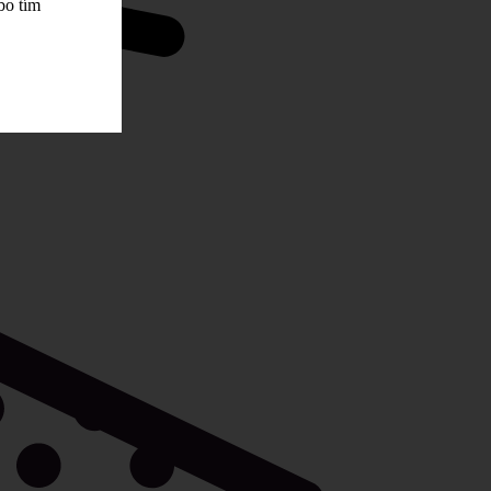
bo tím