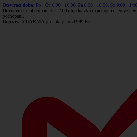
Otevírací doba:
Po - Čt: 8:00 - 16:30, Pá 8:00 - 18:00, So 9:00 -
Doručení
Při objednání do 12:00 objednávku expedujeme tentýž den
pochopení.
Doprava ZDARMA
při nákupu nad 999 Kč