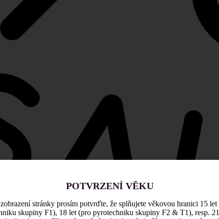
POTVRZENÍ VĚKU
zobrazení stránky prosím potvrďte, že splňujete věkovou hranici 15 let
hniku skupiny F1), 18 let (pro pyrotechniku skupiny F2 & T1), resp. 21 