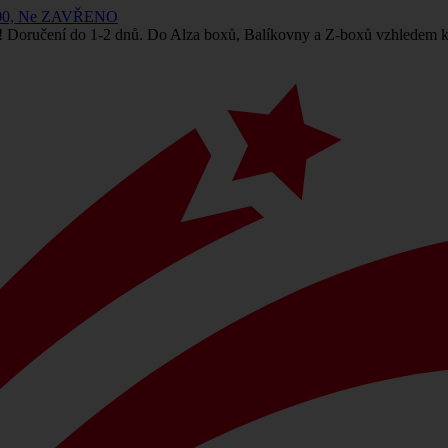
 14:00, Ne ZAVŘENO
! Doručení do 1-2 dnů. Do Alza boxů, Balíkovny a Z-boxů vzhledem k 