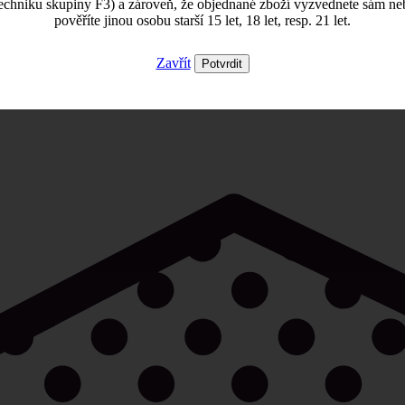
echniku skupiny F3) a zároveň, že objednané zboží vyzvednete sám ne
pověříte jinou osobu starší 15 let, 18 let, resp. 21 let.
Zavřít
Potvrdit