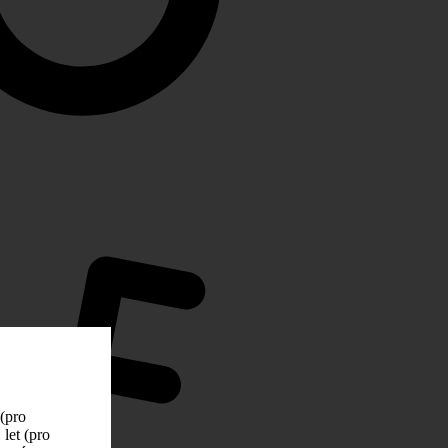
 (pro
let (pro