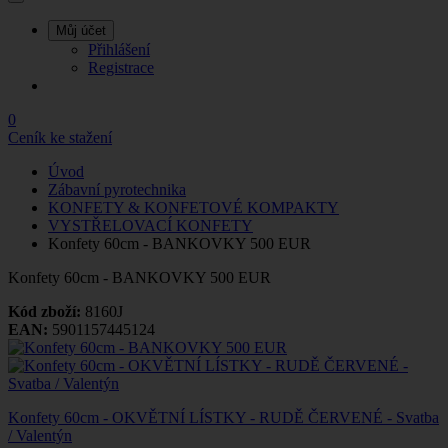
Můj účet
Přihlášení
Registrace
0
Ceník ke stažení
Úvod
Zábavní pyrotechnika
KONFETY & KONFETOVÉ KOMPAKTY
VYSTŘELOVACÍ KONFETY
Konfety 60cm - BANKOVKY 500 EUR
Konfety 60cm - BANKOVKY 500 EUR
Kód zboží:
8160J
EAN:
5901157445124
Konfety 60cm - OKVĚTNÍ LÍSTKY - RUDĚ ČERVENÉ - Svatba
/ Valentýn