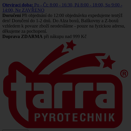
Otevírací doba:
Po - Čt: 8:00 - 16:30, Pá 8:00 - 18:00, So 9:00 -
14:00, Ne ZAVŘENO
Doručení
Při objednání do 12:00 objednávku expedujeme tentýž
den! Doručení do 1-2 dnů. Do Alza boxů, Balíkovny a Z-boxů
vzhledem k povaze zboží neodesíláme - pouze na fyzickou adresu,
děkujeme za pochopení.
Doprava ZDARMA
při nákupu nad 999 Kč