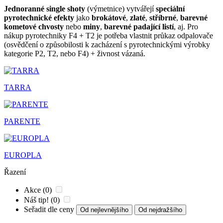
Jednoranné single shoty
(výmetnice) vytvářejí
speciální
pyrotechnické efekty
jako
brokátové
,
zlaté
,
stříbrné
,
barevné
kometové chvosty
nebo
miny
,
barevné padající listí
, aj. Pro
nákup pyrotechniky F4 + T2 je potřeba vlastnit průkaz odpalovače
(osvědčení o způsobilosti k zacházení s pyrotechnickými výrobky
kategorie P2, T2, nebo F4) + živnost vázaná.
TARRA
PARENTE
EUROPLA
Řazení
Akce (0)
Náš tip! (0)
Seřadit dle ceny
Od nejlevnějšího
Od nejdražšího