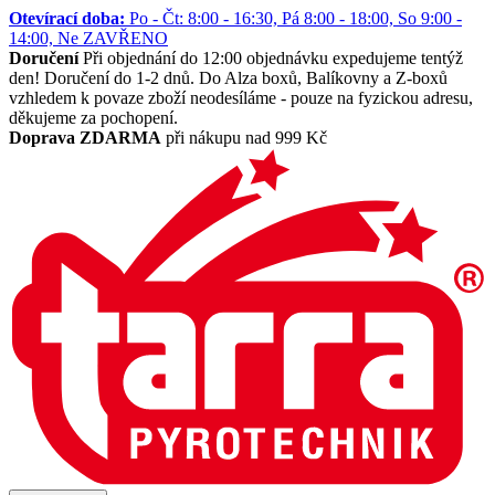
Otevírací doba:
Po - Čt: 8:00 - 16:30, Pá 8:00 - 18:00, So 9:00 -
14:00, Ne ZAVŘENO
Doručení
Při objednání do 12:00 objednávku expedujeme tentýž
den! Doručení do 1-2 dnů. Do Alza boxů, Balíkovny a Z-boxů
vzhledem k povaze zboží neodesíláme - pouze na fyzickou adresu,
děkujeme za pochopení.
Doprava ZDARMA
při nákupu nad 999 Kč