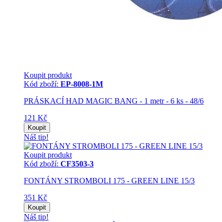
Koupit produkt
Kód zboží:
EP-8008-1M
PRÁSKACÍ HAD MAGIC BANG - 1 metr - 6 ks - 48/6
121 Kč
Koupit
Náš tip!
Koupit produkt
Kód zboží:
CF3503-3
FONTÁNY STROMBOLI 175 - GREEN LINE 15/3
351 Kč
Koupit
Náš tip!