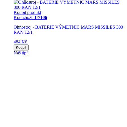
Koupit produkt
Kód zboží:
U7106
Ohňostroj - BATERIE VÝMETNIC MARS MISSILES 300
RAN 12/1
484 Kč
Koupit
Náš tip!