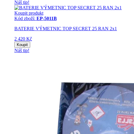
Náš tip!
Koupit produkt
Kód zboží:
EP-5011B
BATERIE VÝMETNIC TOP SECRET 25 RAN 2x1
2 420 Kč
Koupit
Náš tip!