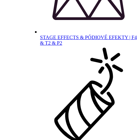
STAGE EFFECTS & PÓDIOVÉ EFEKTY | F4
& T2 & P2