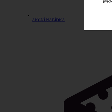
pyrot
AKČNÍ NABÍDKA