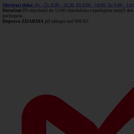
Otevírací doba:
Po - Čt: 8:00 - 16:30, Pá 8:00 - 18:00, So 9:00 -
Doručení
Při objednání do 12:00 objednávku expedujeme tentýž den
pochopení.
Doprava ZDARMA
při nákupu nad 999 Kč