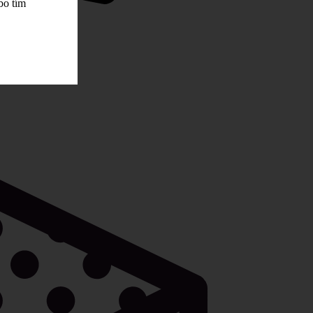
bo tím