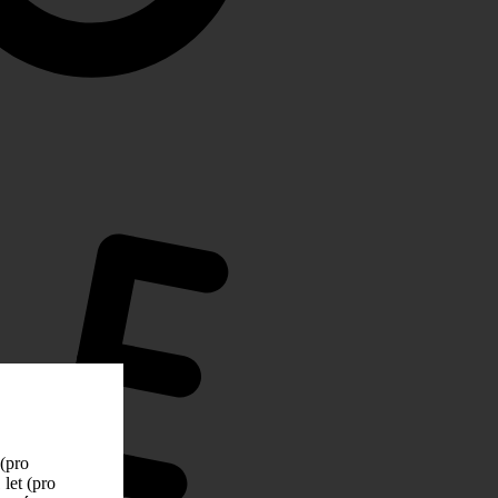
 (pro
let (pro