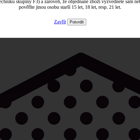
echniku skupiny F3) a zároveň, že objednané zboží vyzvednete sám ne
pověříte jinou osobu starší 15 let, 18 let, resp. 21 let.
Zavřít
Potvrdit