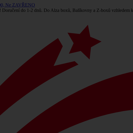
 14:00, Ne ZAVŘENO
! Doručení do 1-2 dnů. Do Alza boxů, Balíkovny a Z-boxů vzhledem k 