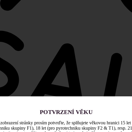
POTVRZENÍ VĚKU
zobrazení stránky prosím potvrďte, že splňujete věkovou hranici 15 let
hniku skupiny F1), 18 let (pro pyrotechniku skupiny F2 & T1), resp. 21 