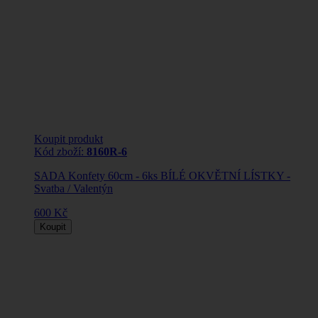
Koupit produkt
Kód zboží:
8160R-6
SADA Konfety 60cm - 6ks BÍLÉ OKVĚTNÍ LÍSTKY -
Svatba / Valentýn
600 Kč
Koupit