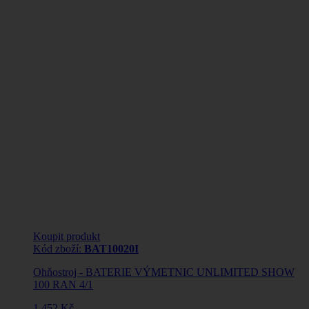
Koupit produkt
Kód zboží:
BAT10020I
Ohňostroj - BATERIE VÝMETNIC UNLIMITED SHOW
100 RAN 4/1
1 452 Kč