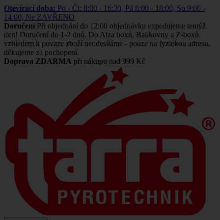
Otevírací doba:
Po - Čt: 8:00 - 16:30, Pá 8:00 - 18:00, So 9:00 -
14:00, Ne ZAVŘENO
Doručení
Při objednání do 12:00 objednávku expedujeme tentýž
den! Doručení do 1-2 dnů. Do Alza boxů, Balíkovny a Z-boxů
vzhledem k povaze zboží neodesíláme - pouze na fyzickou adresu,
děkujeme za pochopení.
Doprava ZDARMA
při nákupu nad 999 Kč