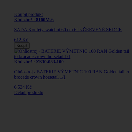
Koupit produkt
Kód zboží:
8160M-6
SADA Konfety svatební 60 cm 6 ks ČERVENÉ SRDCE
612 Kč
Koupit
Kód zboží:
ZS30-033-100
Ohňostroj - BATERIE VÝMETNIC 100 RAN Golden tail to
brocade crown horsetail 1/1
6 534 Kč
Detail produktu