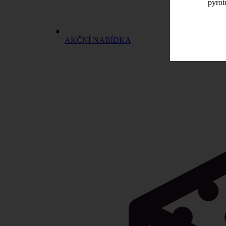
pyrot
AKČNÍ NABÍDKA