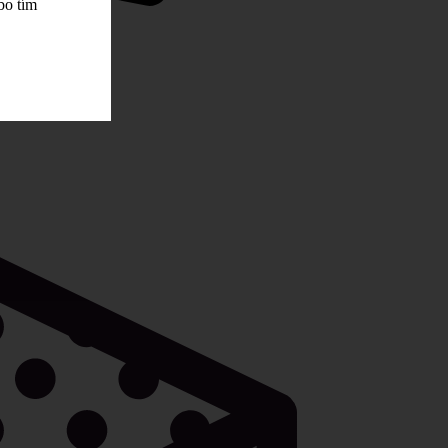
bo tím