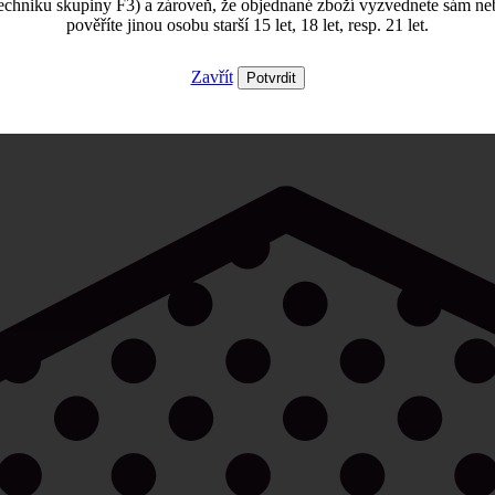
echniku skupiny F3) a zároveň, že objednané zboží vyzvednete sám ne
pověříte jinou osobu starší 15 let, 18 let, resp. 21 let.
Zavřít
Potvrdit