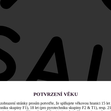
POTVRZENÍ VĚKU
zobrazení stránky prosím potvrďte, že splňujete věkovou hranici 15 let
hniku skupiny F1), 18 let (pro pyrotechniku skupiny F2 & T1), resp. 21 