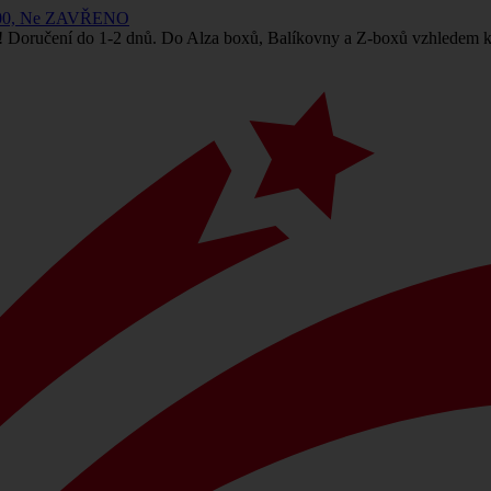
 14:00, Ne ZAVŘENO
! Doručení do 1-2 dnů. Do Alza boxů, Balíkovny a Z-boxů vzhledem k 