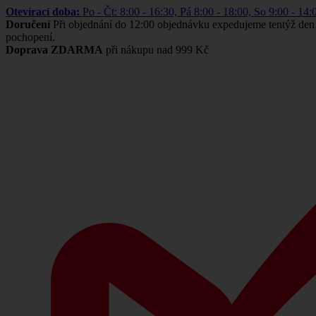
Otevírací doba:
Po - Čt: 8:00 - 16:30, Pá 8:00 - 18:00, So 9:00 -
Doručení
Při objednání do 12:00 objednávku expedujeme tentýž den
pochopení.
Doprava ZDARMA
při nákupu nad 999 Kč