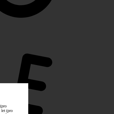
 (pro
let (pro