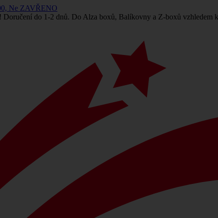
 14:00, Ne ZAVŘENO
! Doručení do 1-2 dnů. Do Alza boxů, Balíkovny a Z-boxů vzhledem k 