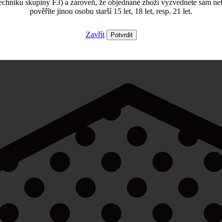
echniku skupiny F3) a zároveň, že objednané zboží vyzvednete sám ne
pověříte jinou osobu starší 15 let, 18 let, resp. 21 let.
Zavřít
Potvrdit