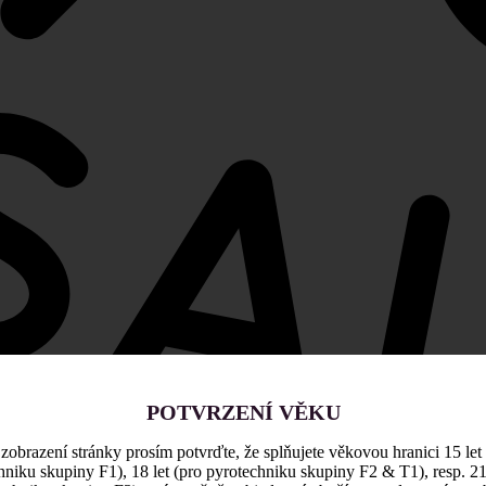
POTVRZENÍ VĚKU
zobrazení stránky prosím potvrďte, že splňujete věkovou hranici 15 let
hniku skupiny F1), 18 let (pro pyrotechniku skupiny F2 & T1), resp. 21 