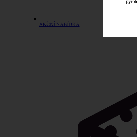
pyrot
AKČNÍ NABÍDKA