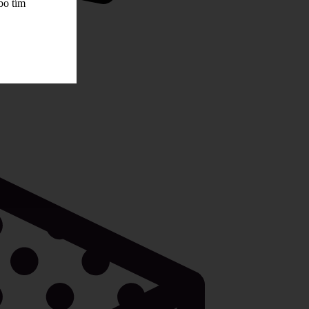
bo tím