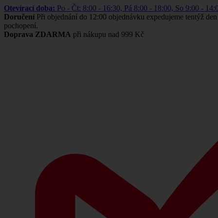
Otevírací doba:
Po - Čt: 8:00 - 16:30, Pá 8:00 - 18:00, So 9:00 -
Doručení
Při objednání do 12:00 objednávku expedujeme tentýž den
pochopení.
Doprava ZDARMA
při nákupu nad 999 Kč