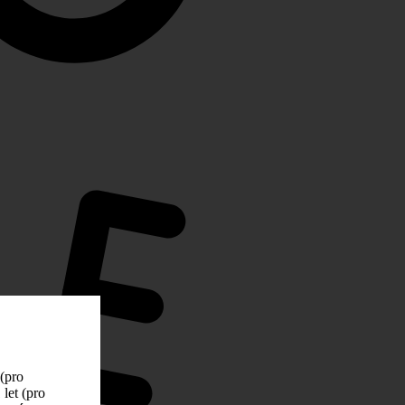
 (pro
let (pro