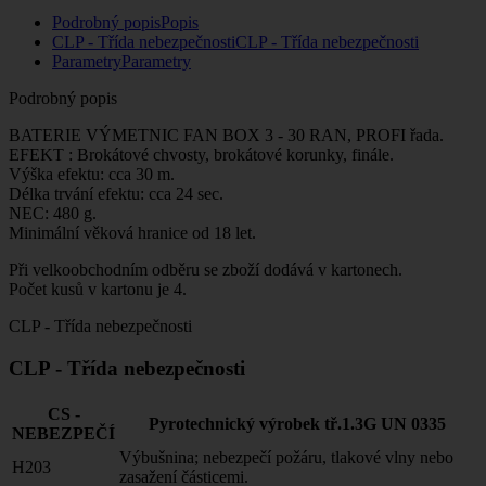
Podrobný popis
Popis
CLP - Třída nebezpečnosti
CLP - Třída nebezpečnosti
Parametry
Parametry
Podrobný popis
BATERIE VÝMETNIC FAN BOX 3 - 30 RAN, PROFI řada.
EFEKT : Brokátové chvosty, brokátové korunky, finále.
Výška efektu: cca 30 m.
Délka trvání efektu: cca 24 sec.
NEC: 480 g.
Minimální věková hranice od 18 let.
Při velkoobchodním odběru se zboží dodává v kartonech.
Počet kusů v kartonu je 4.
CLP - Třída nebezpečnosti
CLP - Třída nebezpečnosti
CS -
Pyrotechnický výrobek tř.1.3G UN 0335
NEBEZPEČÍ
Výbušnina; nebezpečí požáru, tlakové vlny nebo
H203
zasažení částicemi.