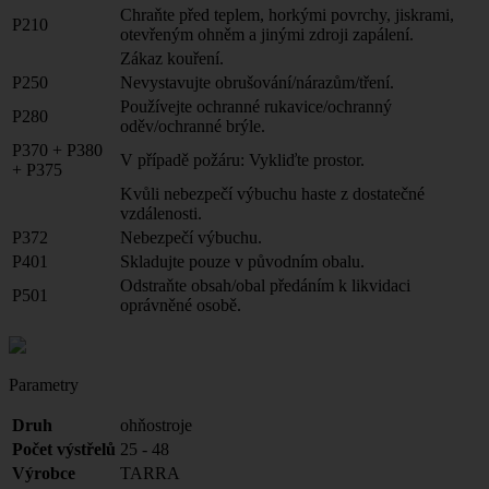
Chraňte před teplem, horkými povrchy, jiskrami,
P210
otevřeným ohněm a jinými zdroji zapálení.
Zákaz kouření.
P250
Nevystavujte obrušování/nárazům/tření.
Používejte ochranné rukavice/ochranný
P280
oděv/ochranné brýle.
P370 + P380
V případě požáru: Vykliďte prostor.
+ P375
Kvůli nebezpečí výbuchu haste z dostatečné
vzdálenosti.
P372
Nebezpečí výbuchu.
P401
Skladujte pouze v původním obalu.
Odstraňte obsah/obal předáním k likvidaci
P501
oprávněné osobě.
Parametry
Druh
ohňostroje
Počet výstřelů
25 - 48
Výrobce
TARRA