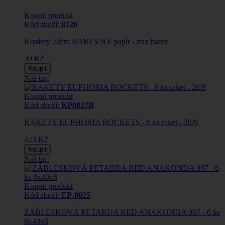
Koupit produkt
Kód zboží:
8120
Konfety 20cm BAREVNÝ papír - mix barev
39 Kč
Koupit
Náš tip!
Koupit produkt
Kód zboží:
KP0027B
RAKETY EUPHORIA ROCKETS - 9 ks raket - 20/9
423 Kč
Koupit
Náš tip!
Koupit produkt
Kód zboží:
EP-0025
ZÁBLESKOVÁ PETARDA RED ANAKONDA 007 - 6 ks
8x40x6