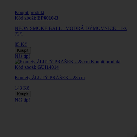
Koupit produkt
Kód zboží:
EP6010-B
NEON SMOKE BALL - MODRÁ DÝMOVNICE - 1ks
72/1
85 Kč
Koupit
Náš tip!
Koupit produkt
Kód zboží:
GUI14014
Konfety ŽLUTÝ PRÁŠEK - 28 cm
143 Kč
Koupit
Náš tip!