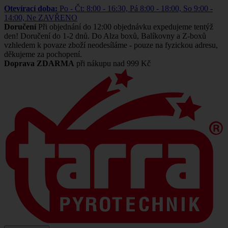
Otevírací doba:
Po - Čt: 8:00 - 16:30, Pá 8:00 - 18:00, So 9:00 -
14:00, Ne ZAVŘENO
Doručení
Při objednání do 12:00 objednávku expedujeme tentýž
den! Doručení do 1-2 dnů. Do Alza boxů, Balíkovny a Z-boxů
vzhledem k povaze zboží neodesíláme - pouze na fyzickou adresu,
děkujeme za pochopení.
Doprava ZDARMA
při nákupu nad 999 Kč