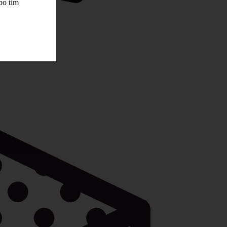
bo tím