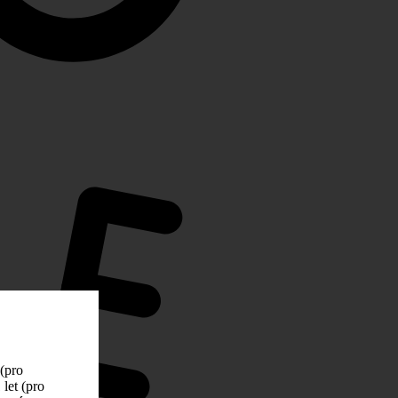
 (pro
let (pro