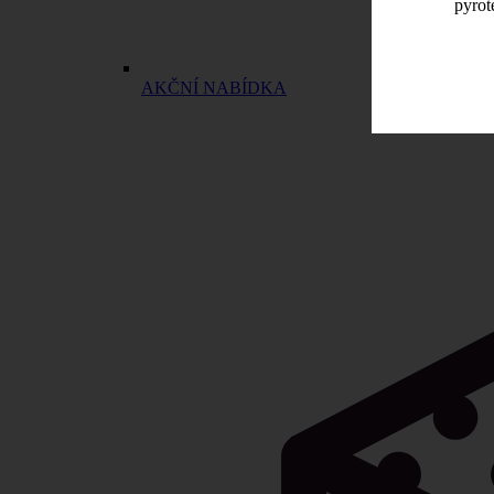
pyrot
AKČNÍ NABÍDKA