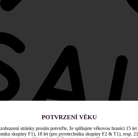
POTVRZENÍ VĚKU
zobrazení stránky prosím potvrďte, že splňujete věkovou hranici 15 let
hniku skupiny F1), 18 let (pro pyrotechniku skupiny F2 & T1), resp. 21 