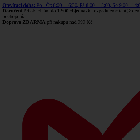
Otevírací doba:
Po - Čt: 8:00 - 16:30, Pá 8:00 - 18:00, So 9:00 -
Doručení
Při objednání do 12:00 objednávku expedujeme tentýž den
pochopení.
Doprava ZDARMA
při nákupu nad 999 Kč