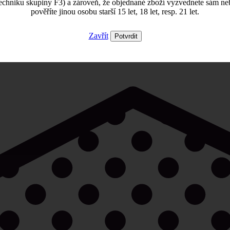
echniku skupiny F3) a zároveň, že objednané zboží vyzvednete sám ne
pověříte jinou osobu starší 15 let, 18 let, resp. 21 let.
Zavřít
Potvrdit