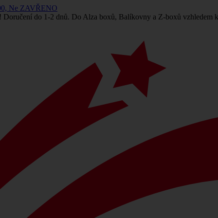
 14:00, Ne ZAVŘENO
! Doručení do 1-2 dnů. Do Alza boxů, Balíkovny a Z-boxů vzhledem k 