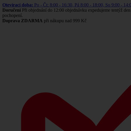
Otevírací doba:
Po - Čt: 8:00 - 16:30, Pá 8:00 - 18:00, So 9:00 -
Doručení
Při objednání do 12:00 objednávku expedujeme tentýž den
pochopení.
Doprava ZDARMA
při nákupu nad 999 Kč