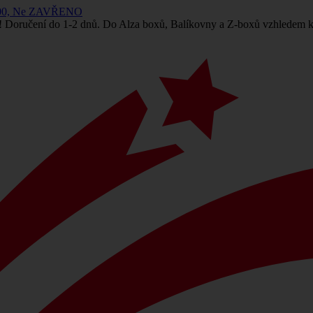
 14:00, Ne ZAVŘENO
! Doručení do 1-2 dnů. Do Alza boxů, Balíkovny a Z-boxů vzhledem k 