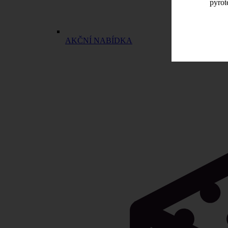
pyrot
AKČNÍ NABÍDKA