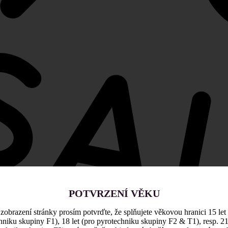
POTVRZENÍ VĚKU
zobrazení stránky prosím potvrďte, že splňujete věkovou hranici 15 let
hniku skupiny F1), 18 let (pro pyrotechniku skupiny F2 & T1), resp. 21 