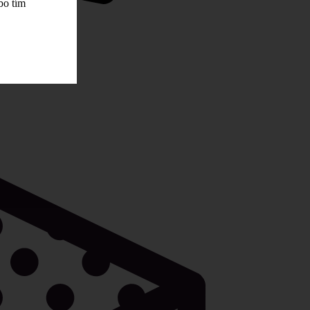
bo tím