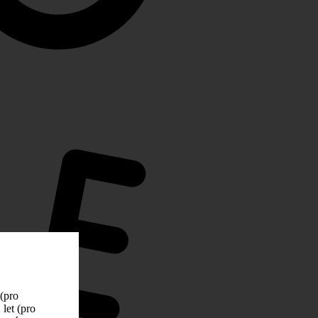
 (pro
let (pro