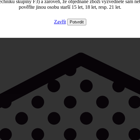
echniku skupiny F3) a zároveň, že objednané zboží vyzvednete sám ne
pověříte jinou osobu starší 15 let, 18 let, resp. 21 let.
Zavřít
Potvrdit