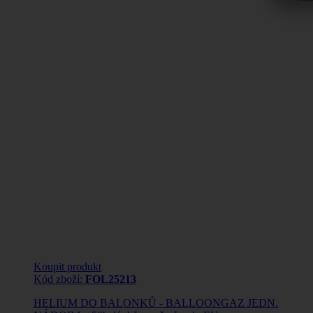
Koupit produkt
Kód zboží:
FOL25213
HELIUM DO BALONKŮ - BALLOONGAZ JEDN.