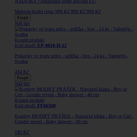
NÁDOBA +50balónků,země původu EU
Maloobchodní cena:
999 Kč
899 Kč
999 Kč
Koupit
Náš tip!
Koupit produkt
Kód zboží:
EP-8010-H-12
Prskavky ve tvaru srdce - srdíčka - box - 24 ks - Valentýn -
Svatba
434 Kč
Koupit
Náš tip!
Koupit produkt
Kód zboží:
FF66508
Konfety MODRÝ PRÁŠEK - Narození kluka - Boy or Girl -
Gender reveal - Baby shower - 40 cm
180 Kč