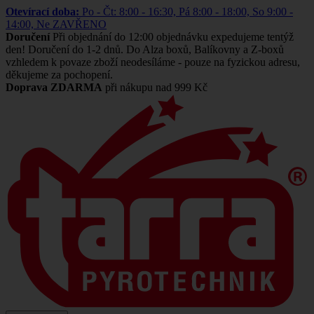
Otevírací doba:
Po - Čt: 8:00 - 16:30, Pá 8:00 - 18:00, So 9:00 -
14:00, Ne ZAVŘENO
Doručení
Při objednání do 12:00 objednávku expedujeme tentýž
den! Doručení do 1-2 dnů. Do Alza boxů, Balíkovny a Z-boxů
vzhledem k povaze zboží neodesíláme - pouze na fyzickou adresu,
děkujeme za pochopení.
Doprava ZDARMA
při nákupu nad 999 Kč