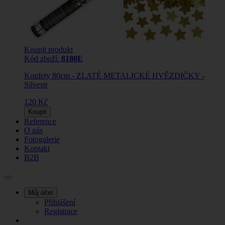
Koupit produkt
Kód zboží:
8180E
Konfety 80cm - ZLATÉ METALICKÉ HVĚZDIČKY -
Silvestr
120 Kč
Koupit
Reference
O nás
Fotogalerie
Kontakt
B2B
Můj účet
Přihlášení
Registrace