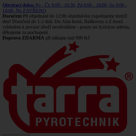
Otevírací doba:
Po - Čt: 8:00 - 16:30, Pá 8:00 - 18:00, So 9:00 -
14:00, Ne ZAVŘENO
Doručení
Při objednání do 12:00 objednávku expedujeme tentýž
den! Doručení do 1-2 dnů. Do Alza boxů, Balíkovny a Z-boxů
vzhledem k povaze zboží neodesíláme - pouze na fyzickou adresu,
děkujeme za pochopení.
Doprava ZDARMA
při nákupu nad 999 Kč