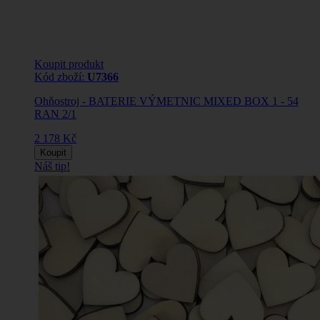
Koupit produkt
Kód zboží:
U7366
Ohňostroj - BATERIE VÝMETNIC MIXED BOX 1 - 54
RAN 2/1
2 178 Kč
Koupit
Náš tip!