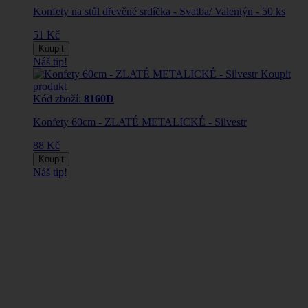
Konfety na stůl dřevěné srdíčka - Svatba/ Valentýn - 50 ks
51 Kč
Koupit
Náš tip!
Koupit
produkt
Kód zboží:
8160D
Konfety 60cm - ZLATÉ METALICKÉ - Silvestr
88 Kč
Koupit
Náš tip!