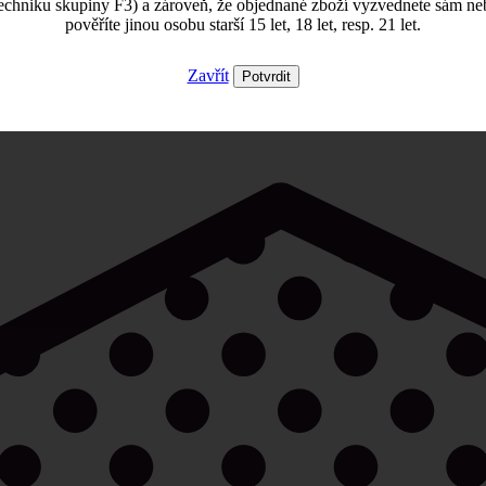
echniku skupiny F3) a zároveň, že objednané zboží vyzvednete sám ne
pověříte jinou osobu starší 15 let, 18 let, resp. 21 let.
Zavřít
Potvrdit