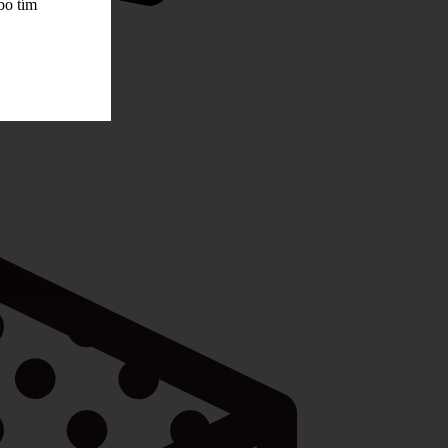
bo tím