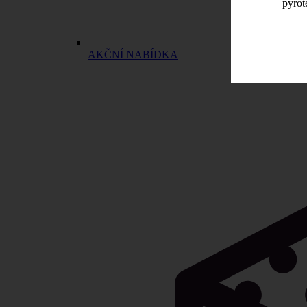
pyrot
AKČNÍ NABÍDKA