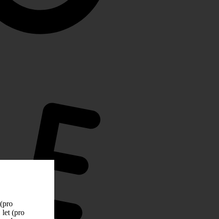
 (pro
let (pro