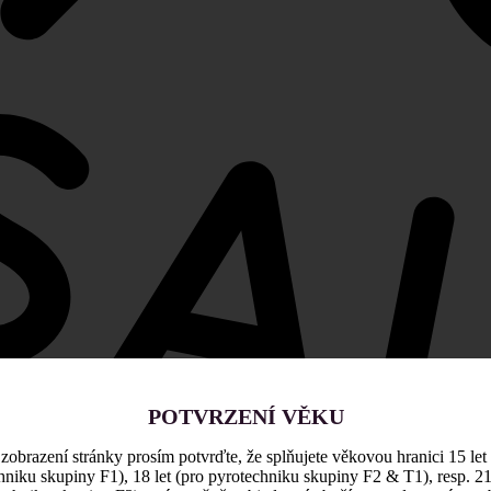
POTVRZENÍ VĚKU
zobrazení stránky prosím potvrďte, že splňujete věkovou hranici 15 let
hniku skupiny F1), 18 let (pro pyrotechniku skupiny F2 & T1), resp. 21 