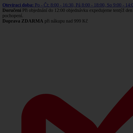
Otevírací doba:
Po - Čt: 8:00 - 16:30, Pá 8:00 - 18:00, So 9:00 -
Doručení
Při objednání do 12:00 objednávku expedujeme tentýž den
pochopení.
Doprava ZDARMA
při nákupu nad 999 Kč