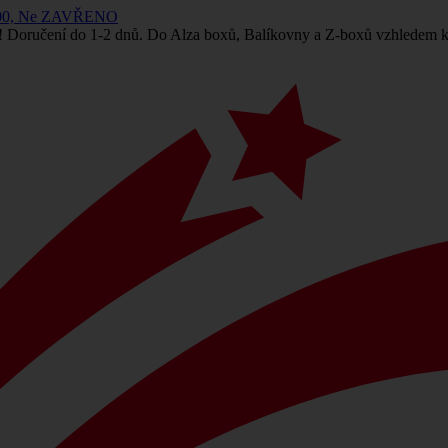
 14:00, Ne ZAVŘENO
! Doručení do 1-2 dnů. Do Alza boxů, Balíkovny a Z-boxů vzhledem k 