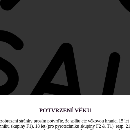
POTVRZENÍ VĚKU
zobrazení stránky prosím potvrďte, že splňujete věkovou hranici 15 let
hniku skupiny F1), 18 let (pro pyrotechniku skupiny F2 & T1), resp. 21 