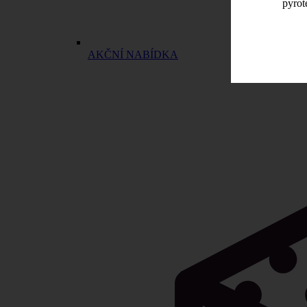
pyrot
AKČNÍ NABÍDKA