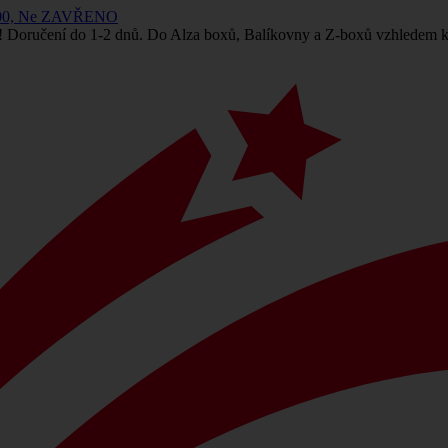
 14:00, Ne ZAVŘENO
! Doručení do 1-2 dnů. Do Alza boxů, Balíkovny a Z-boxů vzhledem k 