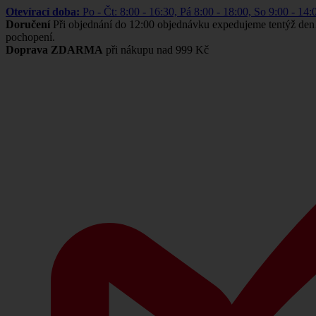
Otevírací doba:
Po - Čt: 8:00 - 16:30, Pá 8:00 - 18:00, So 9:00 -
Doručení
Při objednání do 12:00 objednávku expedujeme tentýž den
pochopení.
Doprava ZDARMA
při nákupu nad 999 Kč