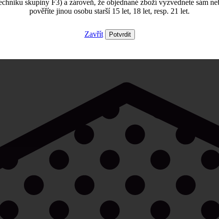
echniku skupiny F3) a zároveň, že objednané zboží vyzvednete sám ne
pověříte jinou osobu starší 15 let, 18 let, resp. 21 let.
Zavřít
Potvrdit