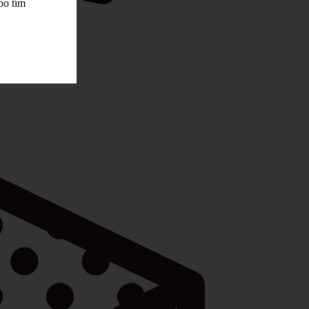
bo tím