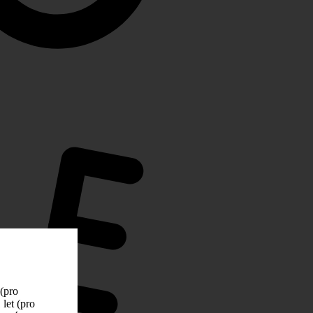
 (pro
let (pro