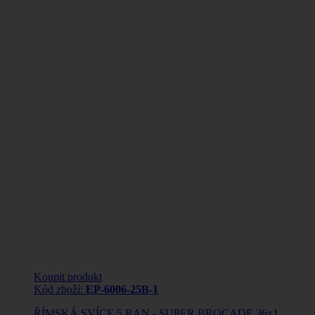
Koupit produkt
Kód zboží:
EP-6006-25B-1
ŘÍMSKÁ SVÍCE 5 RAN - SUPER BROCADE 36x1