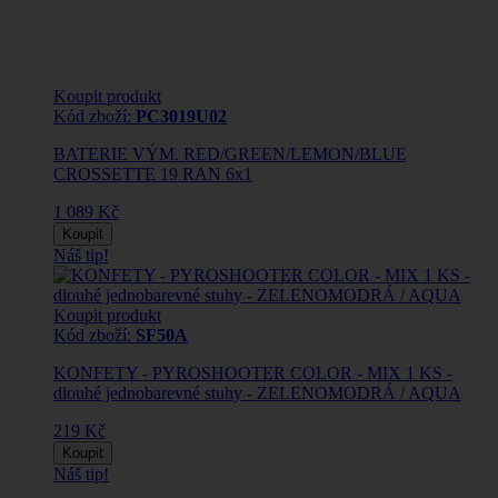
Koupit produkt
Kód zboží:
PC3019U02
BATERIE VÝM. RED/GREEN/LEMON/BLUE
CROSSETTE 19 RAN 6x1
1 089 Kč
Koupit
Náš tip!
Koupit produkt
Kód zboží:
SF50A
KONFETY - PYROSHOOTER COLOR - MIX 1 KS -
dlouhé jednobarevné stuhy - ZELENOMODRÁ / AQUA
219 Kč
Koupit
Náš tip!