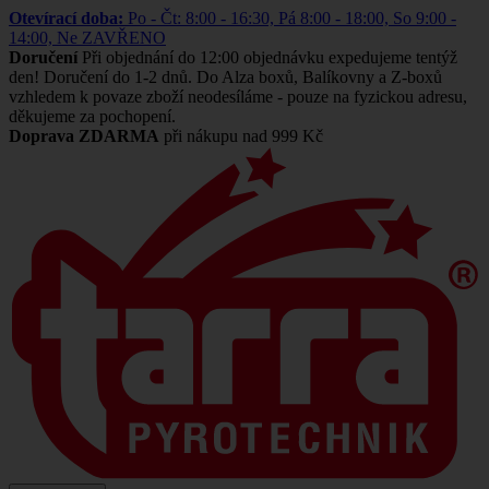
Otevírací doba:
Po - Čt: 8:00 - 16:30, Pá 8:00 - 18:00, So 9:00 -
14:00, Ne ZAVŘENO
Doručení
Při objednání do 12:00 objednávku expedujeme tentýž
den! Doručení do 1-2 dnů. Do Alza boxů, Balíkovny a Z-boxů
vzhledem k povaze zboží neodesíláme - pouze na fyzickou adresu,
děkujeme za pochopení.
Doprava ZDARMA
při nákupu nad 999 Kč