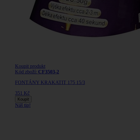
Koupit produkt
Kód zboží:
CF3503-2
FONTÁNY KRAKATIT 175 15/3
351 Kč
Koupit
Náš tip!