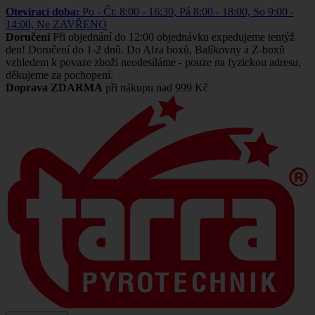
Otevírací doba:
Po - Čt: 8:00 - 16:30, Pá 8:00 - 18:00, So 9:00 -
14:00, Ne ZAVŘENO
Doručení
Při objednání do 12:00 objednávku expedujeme tentýž
den! Doručení do 1-2 dnů. Do Alza boxů, Balíkovny a Z-boxů
vzhledem k povaze zboží neodesíláme - pouze na fyzickou adresu,
děkujeme za pochopení.
Doprava ZDARMA
při nákupu nad 999 Kč