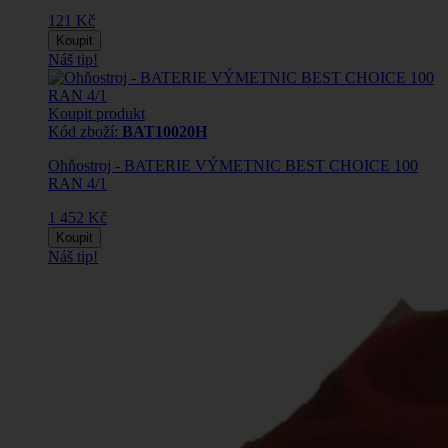
121 Kč
Koupit
Náš tip!
Koupit produkt
Kód zboží:
BAT10020H
Ohňostroj - BATERIE VÝMETNIC BEST CHOICE 100
RAN 4/1
1 452 Kč
Koupit
Náš tip!