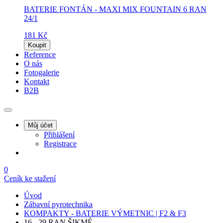
BATERIE FONTÁN - MAXI MIX FOUNTAIN 6 RAN
24/1
181 Kč
Koupit
Reference
O nás
Fotogalerie
Kontakt
B2B
Můj účet
Přihlášení
Registrace
0
Ceník ke stažení
Úvod
Zábavní pyrotechnika
KOMPAKTY - BATERIE VÝMETNIC | F2 & F3
16 - 29 RAN ŠIKMÉ