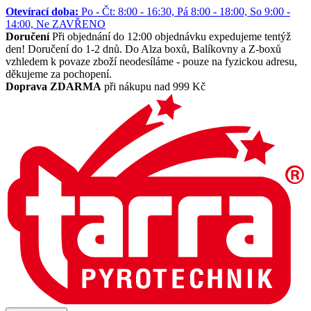
Otevírací doba:
Po - Čt: 8:00 - 16:30, Pá 8:00 - 18:00, So 9:00 -
14:00, Ne ZAVŘENO
Doručení
Při objednání do 12:00 objednávku expedujeme tentýž
den! Doručení do 1-2 dnů. Do Alza boxů, Balíkovny a Z-boxů
vzhledem k povaze zboží neodesíláme - pouze na fyzickou adresu,
děkujeme za pochopení.
Doprava ZDARMA
při nákupu nad 999 Kč