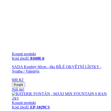
Koupit produkt
Kód zboží:
8160R-6
SADA Konfety 60cm - 6ks BÍLÉ OKVĚTNÍ LÍSTKY -
Svatba / Valentýn
600 Kč
Koupit
Náš tip!
Koupit produkt
Kód zboží:
EP-1029CS