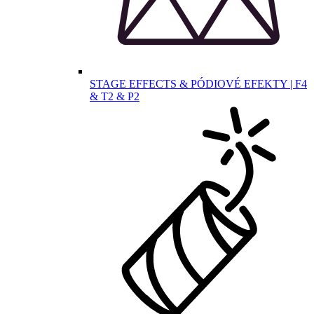
STAGE EFFECTS & PÓDIOVÉ EFEKTY | F4
& T2 & P2