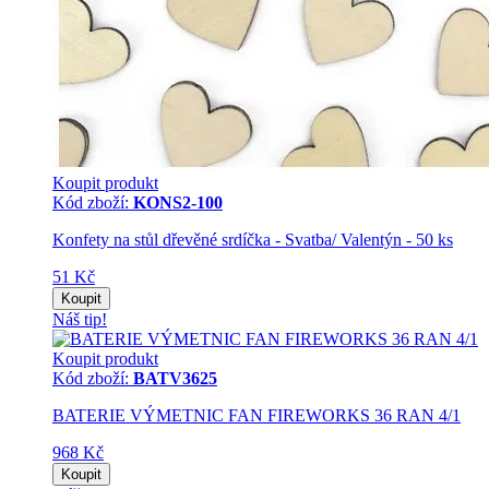
Koupit produkt
Kód zboží:
KONS2-100
Konfety na stůl dřevěné srdíčka - Svatba/ Valentýn - 50 ks
51 Kč
Koupit
Náš tip!
Koupit produkt
Kód zboží:
BATV3625
BATERIE VÝMETNIC FAN FIREWORKS 36 RAN 4/1
968 Kč
Koupit