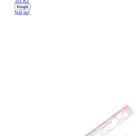
351 Kč
Koupit
Náš tip!