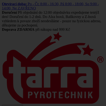
Otevírací doba:
Po - Čt: 8:00 - 16:30, Pá 8:00 - 18:00, So 9:00 -
14:00, Ne ZAVŘENO
Doručení
Při objednání do 12:00 objednávku expedujeme tentýž
den! Doručení do 1-2 dnů. Do Alza boxů, Balíkovny a Z-boxů
vzhledem k povaze zboží neodesíláme - pouze na fyzickou adresu,
děkujeme za pochopení.
Doprava ZDARMA
při nákupu nad 999 Kč