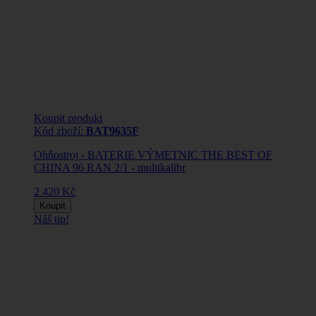
Koupit produkt
Kód zboží:
BAT9635F
Ohňostroj - BATERIE VÝMETNIC THE BEST OF
CHINA 96 RAN 2/1 - multikalibr
2 420 Kč
Koupit
Náš tip!