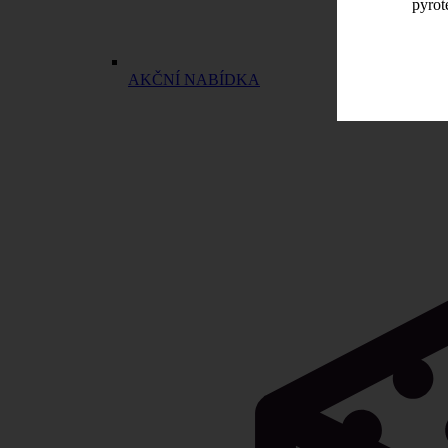
pyrot
AKČNÍ NABÍDKA