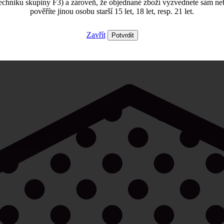
echniku skupiny F3) a zároveň, že objednané zboží vyzvednete sám ne
pověříte jinou osobu starší 15 let, 18 let, resp. 21 let.
Zavřít
Potvrdit