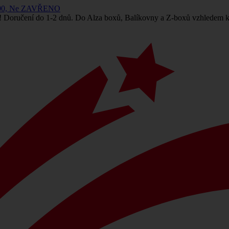
 14:00, Ne ZAVŘENO
! Doručení do 1-2 dnů. Do Alza boxů, Balíkovny a Z-boxů vzhledem k 