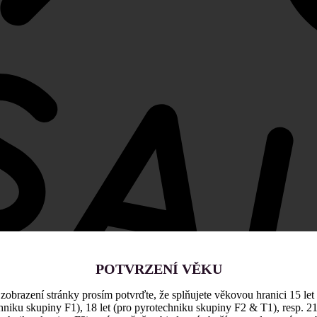
POTVRZENÍ VĚKU
zobrazení stránky prosím potvrďte, že splňujete věkovou hranici 15 let
hniku skupiny F1), 18 let (pro pyrotechniku skupiny F2 & T1), resp. 21 