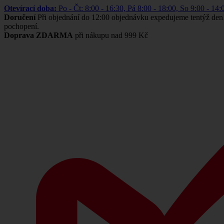
Otevírací doba:
Po - Čt: 8:00 - 16:30, Pá 8:00 - 18:00, So 9:00 -
Doručení
Při objednání do 12:00 objednávku expedujeme tentýž den
pochopení.
Doprava ZDARMA
při nákupu nad 999 Kč