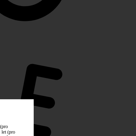
 (pro
let (pro