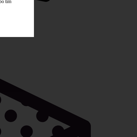
bo tím