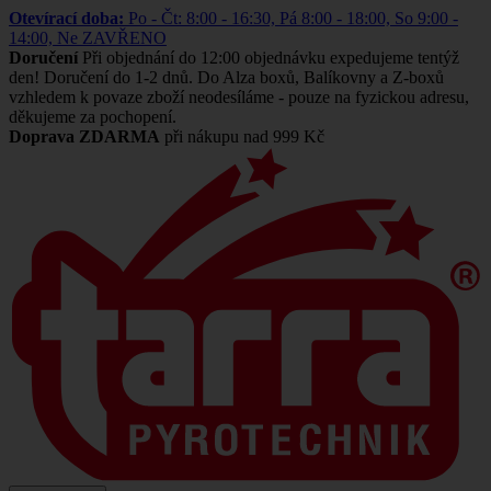
Otevírací doba:
Po - Čt: 8:00 - 16:30, Pá 8:00 - 18:00, So 9:00 -
14:00, Ne ZAVŘENO
Doručení
Při objednání do 12:00 objednávku expedujeme tentýž
den! Doručení do 1-2 dnů. Do Alza boxů, Balíkovny a Z-boxů
vzhledem k povaze zboží neodesíláme - pouze na fyzickou adresu,
děkujeme za pochopení.
Doprava ZDARMA
při nákupu nad 999 Kč