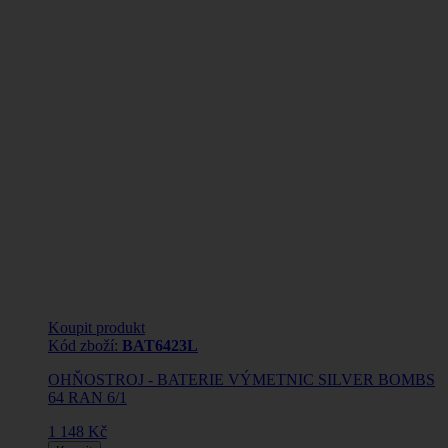
Koupit produkt
Kód zboží:
BAT6423L
OHŇOSTROJ - BATERIE VÝMETNIC SILVER BOMBS
64 RAN 6/1
1 148 Kč