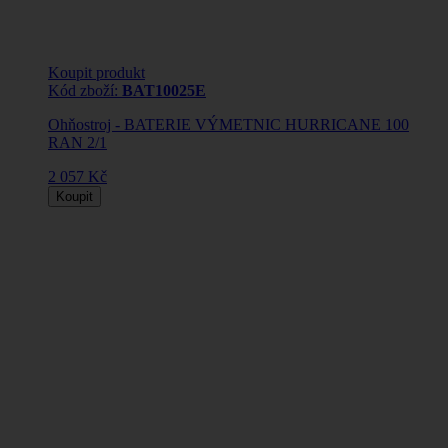
Koupit produkt
Kód zboží:
BAT10025E
Ohňostroj - BATERIE VÝMETNIC HURRICANE 100
RAN 2/1
2 057 Kč
Koupit