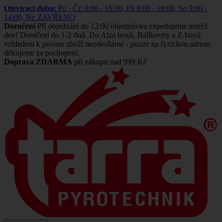
Otevírací doba:
Po - Čt: 8:00 - 16:30, Pá 8:00 - 18:00, So 9:00 -
14:00, Ne ZAVŘENO
Doručení
Při objednání do 12:00 objednávku expedujeme tentýž
den! Doručení do 1-2 dnů. Do Alza boxů, Balíkovny a Z-boxů
vzhledem k povaze zboží neodesíláme - pouze na fyzickou adresu,
děkujeme za pochopení.
Doprava ZDARMA
při nákupu nad 999 Kč