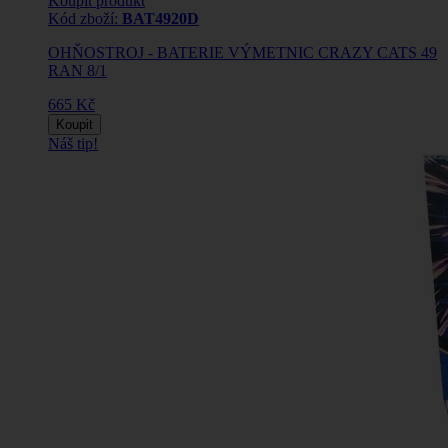
Koupit produkt
Kód zboží:
BAT4920D
OHŇOSTROJ - BATERIE VÝMETNIC CRAZY CATS 49
RAN 8/1
665 Kč
Koupit
Náš tip!