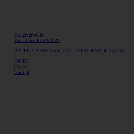
Koupit produkt
Kód zboží:
BATV3625
BATERIE VÝMETNIC FAN FIREWORKS 36 RAN 4/1
968 Kč
Koupit
Náš tip!