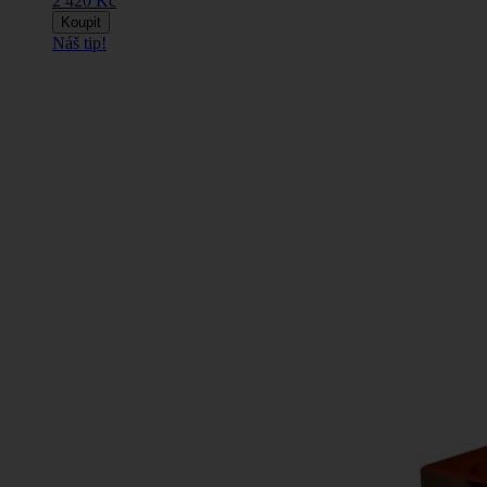
2 420 Kč
Koupit
Náš tip!