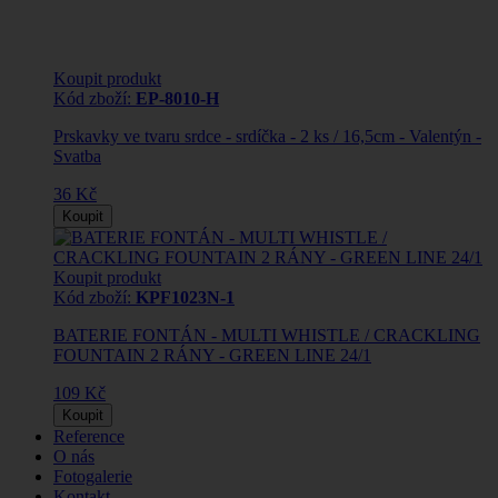
Koupit produkt
Kód zboží:
EP-8010-H
Prskavky ve tvaru srdce - srdíčka - 2 ks / 16,5cm - Valentýn -
Svatba
36 Kč
Koupit
Koupit produkt
Kód zboží:
KPF1023N-1
BATERIE FONTÁN - MULTI WHISTLE / CRACKLING
FOUNTAIN 2 RÁNY - GREEN LINE 24/1
109 Kč
Koupit
Reference
O nás
Fotogalerie
Kontakt