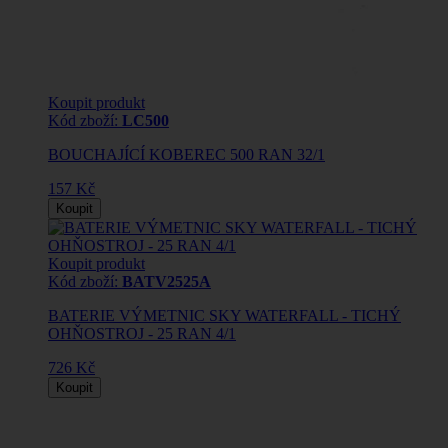
Koupit produkt
Kód zboží:
LC500
BOUCHAJÍCÍ KOBEREC 500 RAN 32/1
157 Kč
Koupit
Koupit produkt
Kód zboží:
BATV2525A
BATERIE VÝMETNIC SKY WATERFALL - TICHÝ
OHŇOSTROJ - 25 RAN 4/1
726 Kč
Koupit