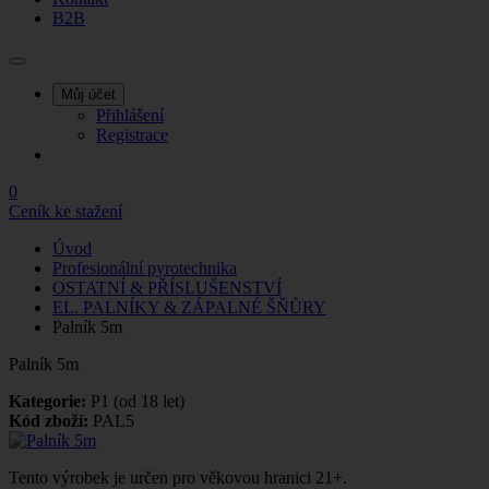
B2B
Můj účet
Přihlášení
Registrace
0
Ceník ke stažení
Úvod
Profesionální pyrotechnika
OSTATNÍ & PŘÍSLUŠENSTVÍ
EL. PALNÍKY & ZÁPALNÉ ŠŇŮRY
Palník 5m
Palník 5m
Kategorie:
P1 (od 18 let)
Kód zboží:
PAL5
Tento výrobek je určen pro věkovou hranici 21+.