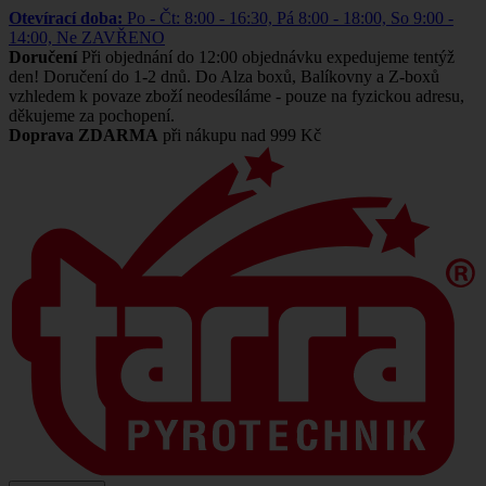
Otevírací doba:
Po - Čt: 8:00 - 16:30, Pá 8:00 - 18:00, So 9:00 -
14:00, Ne ZAVŘENO
Doručení
Při objednání do 12:00 objednávku expedujeme tentýž
den! Doručení do 1-2 dnů. Do Alza boxů, Balíkovny a Z-boxů
vzhledem k povaze zboží neodesíláme - pouze na fyzickou adresu,
děkujeme za pochopení.
Doprava ZDARMA
při nákupu nad 999 Kč