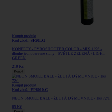
Koupit produkt
Kód zboží:
SF50LG
KONFETY - PYROSHOOTER COLOR - MIX 1 KS -
dlouhé jednobarevné stuhy - SVĚTLE ZELENÁ / LIGHT
GREEN
219 Kč
Koupit
Koupit produkt
Kód zboží:
EP6010-C
NEON SMOKE BALL - ŽLUTÁ DÝMOVNICE - 1ks 72/1
85 Kč
Koupit