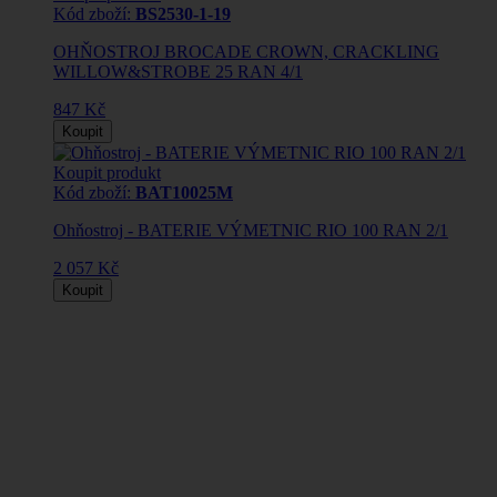
Kód zboží:
BS2530-1-19
OHŇOSTROJ BROCADE CROWN, CRACKLING
WILLOW&STROBE 25 RAN 4/1
847 Kč
Koupit
Koupit produkt
Kód zboží:
BAT10025M
Ohňostroj - BATERIE VÝMETNIC RIO 100 RAN 2/1
2 057 Kč
Koupit