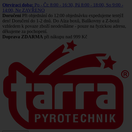
Otevírací doba:
Po - Čt: 8:00 - 16:30, Pá 8:00 - 18:00, So 9:00 -
14:00, Ne ZAVŘENO
Doručení
Při objednání do 12:00 objednávku expedujeme tentýž
den! Doručení do 1-2 dnů. Do Alza boxů, Balíkovny a Z-boxů
vzhledem k povaze zboží neodesíláme - pouze na fyzickou adresu,
děkujeme za pochopení.
Doprava ZDARMA
při nákupu nad 999 Kč