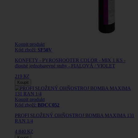
Koupit produkt
Kód zboží:
SF50V
KONFETY - PYROSHOOTER COLOR - MIX 1 KS -
dlouhé jednobarevné stuhy - FIALOVÁ / VIOLET
219 Kč
Koupit
Koupit produkt
Kód zboží:
BDCC052
PROFI SLOŽENÝ OHŇOSTROJ BOMBA MAXIMA 131
RAN 1/4
4 840 Kč
Koupit