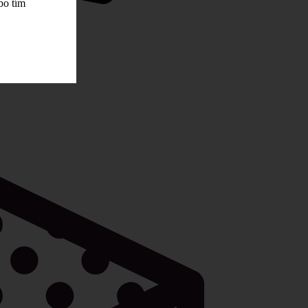
bo tím