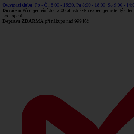
Otevírací doba:
Po - Čt: 8:00 - 16:30, Pá 8:00 - 18:00, So 9:00 -
Doručení
Při objednání do 12:00 objednávku expedujeme tentýž den
pochopení.
Doprava ZDARMA
při nákupu nad 999 Kč