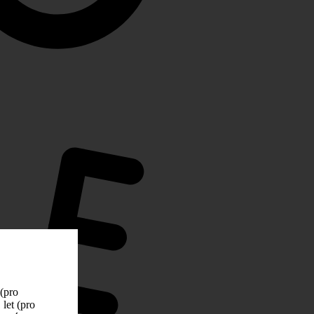
 (pro
let (pro