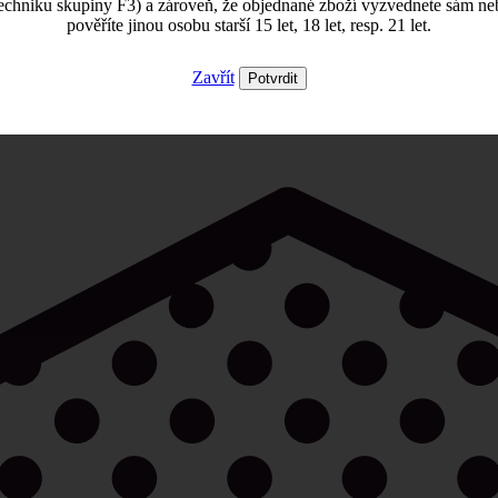
echniku skupiny F3) a zároveň, že objednané zboží vyzvednete sám ne
pověříte jinou osobu starší 15 let, 18 let, resp. 21 let.
Zavřít
Potvrdit