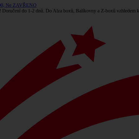
 14:00, Ne ZAVŘENO
! Doručení do 1-2 dnů. Do Alza boxů, Balíkovny a Z-boxů vzhledem k 