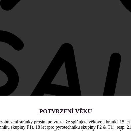
POTVRZENÍ VĚKU
zobrazení stránky prosím potvrďte, že splňujete věkovou hranici 15 let
hniku skupiny F1), 18 let (pro pyrotechniku skupiny F2 & T1), resp. 21 