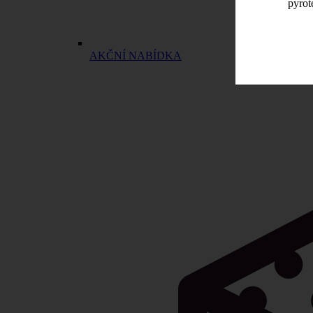
pyrot
AKČNÍ NABÍDKA