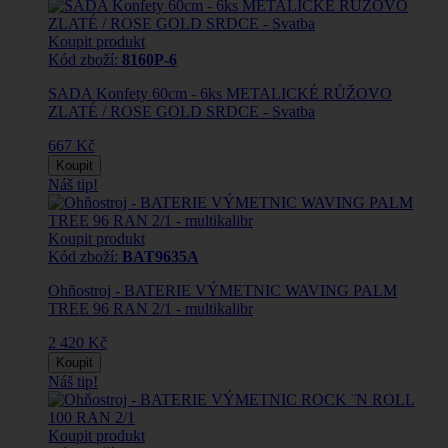
Koupit produkt
Kód zboží:
8160P-6
SADA Konfety 60cm - 6ks METALICKÉ RŮŽOVO
ZLATÉ / ROSE GOLD SRDCE - Svatba
667 Kč
Koupit
Náš tip!
Koupit produkt
Kód zboží:
BAT9635A
Ohňostroj - BATERIE VÝMETNIC WAVING PALM
TREE 96 RAN 2/1 - multikalibr
2 420 Kč
Koupit
Náš tip!
Koupit produkt