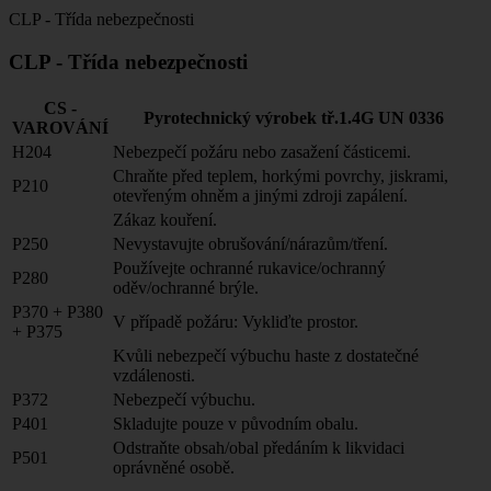
CLP - Třída nebezpečnosti
CLP - Třída nebezpečnosti
CS -
Pyrotechnický výrobek tř.1.4G UN 0336
VAROVÁNÍ
H204
Nebezpečí požáru nebo zasažení částicemi.
Chraňte před teplem, horkými povrchy, jiskrami,
P210
otevřeným ohněm a jinými zdroji zapálení.
Zákaz kouření.
P250
Nevystavujte obrušování/nárazům/tření.
Používejte ochranné rukavice/ochranný
P280
oděv/ochranné brýle.
P370 + P380
V případě požáru: Vykliďte prostor.
+ P375
Kvůli nebezpečí výbuchu haste z dostatečné
vzdálenosti.
P372
Nebezpečí výbuchu.
P401
Skladujte pouze v původním obalu.
Odstraňte obsah/obal předáním k likvidaci
P501
oprávněné osobě.