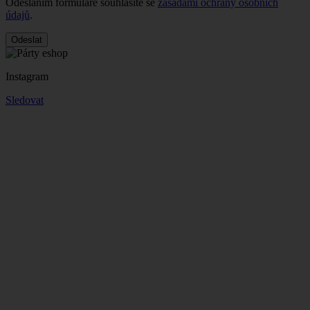
Odesláním formuláře souhlasíte se
zásadami ochrany osobních
údajů
.
Odeslat
Instagram
Sledovat