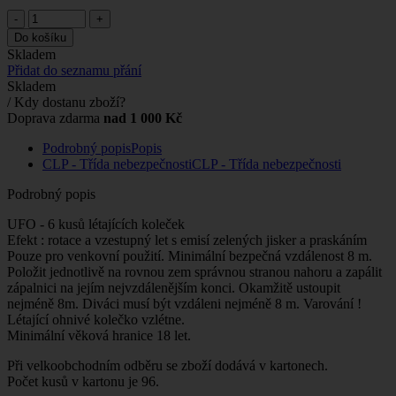
-
+
Do košíku
Skladem
Přidat do seznamu přání
Skladem
/ Kdy dostanu zboží?
Doprava zdarma
nad 1 000 Kč
Podrobný popis
Popis
CLP - Třída nebezpečnosti
CLP - Třída nebezpečnosti
Podrobný popis
UFO - 6 kusů létajících koleček
Efekt : rotace a vzestupný let s emisí zelených jisker a praskáním
Pouze pro venkovní použití. Minimální bezpečná vzdálenost 8 m.
Položit jednotlivě na rovnou zem správnou stranou nahoru a zapálit
zápalnici na jejím nejvzdálenějším konci. Okamžitě ustoupit
nejméně 8m. Diváci musí být vzdáleni nejméně 8 m. Varování !
Létající ohnivé kolečko vzlétne.
Minimální věková hranice 18 let.
Při velkoobchodním odběru se zboží dodává v kartonech.
Počet kusů v kartonu je 96.