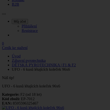
B2B
Můj účet
Přihlášení
Registrace
0
Ceník ke stažení
Úvod
Zábavní pyrotechnika
DĚTSKÁ PYROTECHNIKA | F1 & F2
UFO - 6 kusů létajících koleček 96x6
Náš tip!
UFO - 6 kusů létajících koleček 96x6
Kategorie:
F2 (od 18 let)
Kód zboží:
EP-7012
EAN:
8595596325467