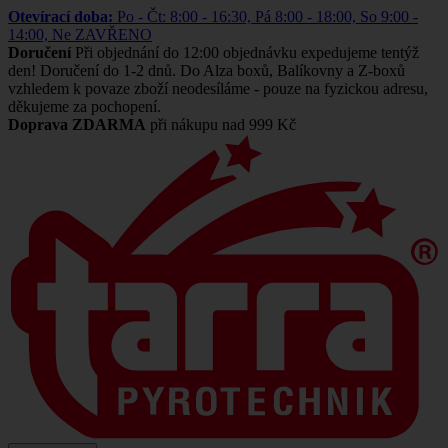
Otevírací doba:
Po - Čt: 8:00 - 16:30, Pá 8:00 - 18:00, So 9:00 -
14:00, Ne ZAVŘENO
Doručení
Při objednání do 12:00 objednávku expedujeme tentýž
den! Doručení do 1-2 dnů. Do Alza boxů, Balíkovny a Z-boxů
vzhledem k povaze zboží neodesíláme - pouze na fyzickou adresu,
děkujeme za pochopení.
Doprava ZDARMA
při nákupu nad 999 Kč