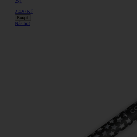
2x1
2 420 Kč
Koupit
Náš tip!