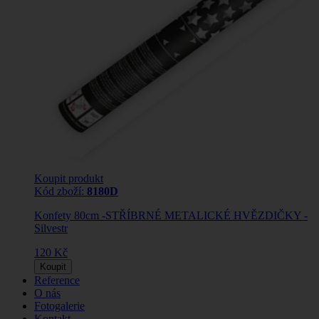
Koupit produkt
Kód zboží:
8180D
Konfety 80cm -STŘÍBRNÉ METALICKÉ HVĚZDIČKY -
Silvestr
120 Kč
Koupit
Reference
O nás
Fotogalerie
Kontakt