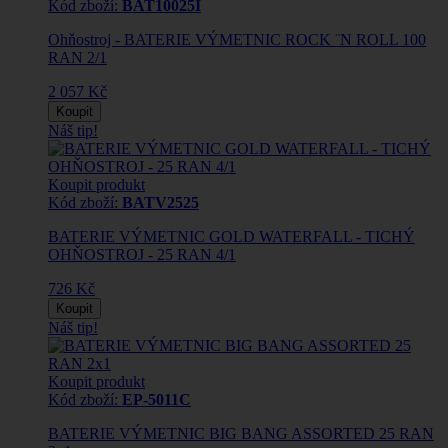
Kód zboží:
BAT10025I
Ohňostroj - BATERIE VÝMETNIC ROCK ¨N ROLL 100
RAN 2/1
2 057 Kč
Koupit
Náš tip!
Koupit produkt
Kód zboží:
BATV2525
BATERIE VÝMETNIC GOLD WATERFALL - TICHÝ
OHŇOSTROJ - 25 RAN 4/1
726 Kč
Koupit
Náš tip!
Koupit produkt
Kód zboží:
EP-5011C
BATERIE VÝMETNIC BIG BANG ASSORTED 25 RAN