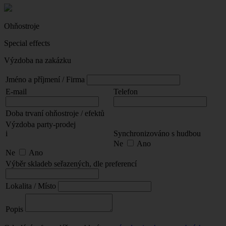
Ohňostroje
Special effects
Výzdoba na zakázku
Jméno a příjmení / Firma
E-mail
Telefon
Doba trvaní ohňostroje / efektů
Výzdoba party-prodej
i
Synchronizováno s hudbou
Ne
Ano
Ne
Ano
Výběr skladeb seřazených, dle preferencí
Lokalita / Místo
Popis