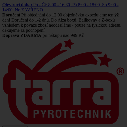
Otevírací doba:
Po - Čt: 8:00 - 16:30, Pá 8:00 - 18:00, So 9:00 -
14:00, Ne ZAVŘENO
Doručení
Při objednání do 12:00 objednávku expedujeme tentýž
den! Doručení do 1-2 dnů. Do Alza boxů, Balíkovny a Z-boxů
vzhledem k povaze zboží neodesíláme - pouze na fyzickou adresu,
děkujeme za pochopení.
Doprava ZDARMA
při nákupu nad 999 Kč