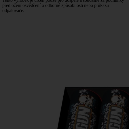
Tento výrobek je určen pouze pro dospělé a současně za podmínky
předložení osvědčení o odborné způsobilosti nebo průkazu
odpalovače.