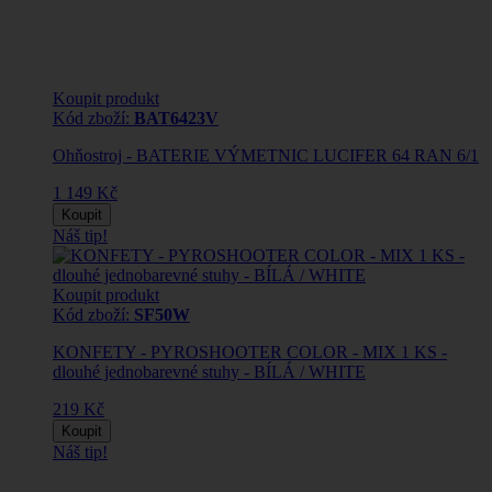
Koupit produkt
Kód zboží:
BAT6423V
Ohňostroj - BATERIE VÝMETNIC LUCIFER 64 RAN 6/1
1 149 Kč
Koupit
Náš tip!
Koupit produkt
Kód zboží:
SF50W
KONFETY - PYROSHOOTER COLOR - MIX 1 KS -
dlouhé jednobarevné stuhy - BÍLÁ / WHITE
219 Kč
Koupit
Náš tip!