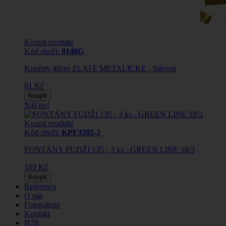
Koupit produkt
Kód zboží:
8140G
Konfety 40cm ZLATÉ METALICKÉ - Silvestr
61 Kč
Koupit
Náš tip!
Koupit produkt
Kód zboží:
KPF3205-2
FONTÁNY FUDŽI 135 - 3 ks - GREEN LINE 18/3
169 Kč
Koupit
Reference
O nás
Fotogalerie
Kontakt
B2B