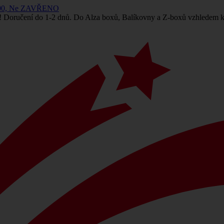
 14:00, Ne ZAVŘENO
! Doručení do 1-2 dnů. Do Alza boxů, Balíkovny a Z-boxů vzhledem k 