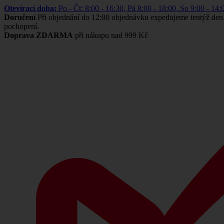
Otevírací doba:
Po - Čt: 8:00 - 16:30, Pá 8:00 - 18:00, So 9:00 -
Doručení
Při objednání do 12:00 objednávku expedujeme tentýž den
pochopení.
Doprava ZDARMA
při nákupu nad 999 Kč