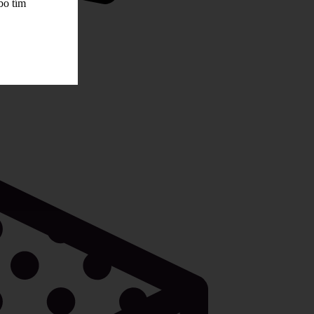
bo tím