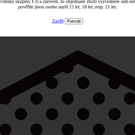
echniku skupiny F3) a zároveň, že objednané zboží vyzvednete sám ne
pověříte jinou osobu starší 15 let, 18 let, resp. 21 let.
Zavřít
Potvrdit