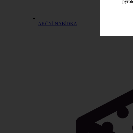
pyrot
AKČNÍ NABÍDKA