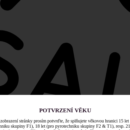
POTVRZENÍ VĚKU
zobrazení stránky prosím potvrďte, že splňujete věkovou hranici 15 let
hniku skupiny F1), 18 let (pro pyrotechniku skupiny F2 & T1), resp. 21 