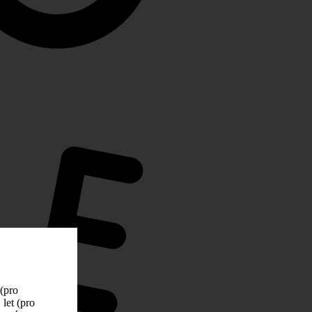
 (pro
let (pro