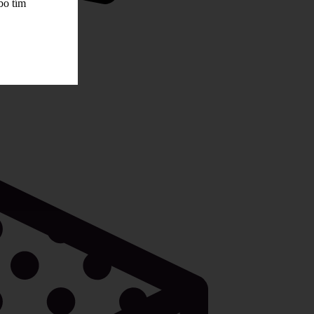
bo tím