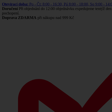
Otevírací doba:
Po - Čt: 8:00 - 16:30, Pá 8:00 - 18:00, So 9:00 -
Doručení
Při objednání do 12:00 objednávku expedujeme tentýž den
pochopení.
Doprava ZDARMA
při nákupu nad 999 Kč