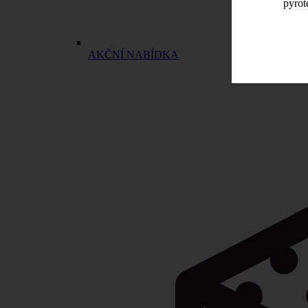
pyrot
AKČNÍ NABÍDKA