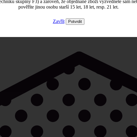
echniku skupiny F3) a zároveň, že objednané zboží vyzvednete sám ne
pověříte jinou osobu starší 15 let, 18 let, resp. 21 let.
Zavřít
Potvrdit