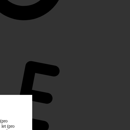
 (pro
let (pro