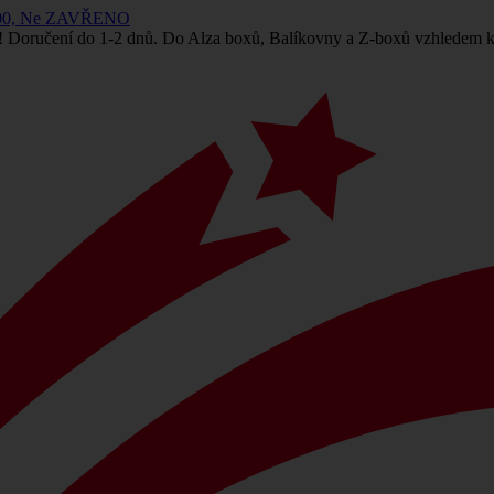
 14:00, Ne ZAVŘENO
! Doručení do 1-2 dnů. Do Alza boxů, Balíkovny a Z-boxů vzhledem k 