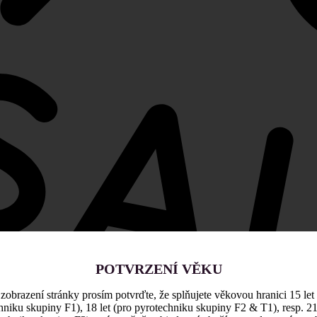
POTVRZENÍ VĚKU
zobrazení stránky prosím potvrďte, že splňujete věkovou hranici 15 let
hniku skupiny F1), 18 let (pro pyrotechniku skupiny F2 & T1), resp. 21 