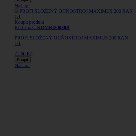
Náš tip!
Koupit produkt
Kód zboží:
KOMBI20030B
PROFI SLOŽENÝ OHŇOSTROJ MAXIMUS 200 RAN
1/1
7 260 Kč
Koupit
Náš tip!