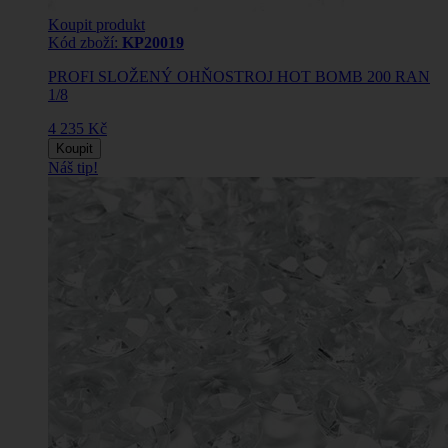
Koupit produkt
Kód zboží:
KP20019
PROFI SLOŽENÝ OHŇOSTROJ HOT BOMB 200 RAN
1/8
4 235 Kč
Koupit
Náš tip!