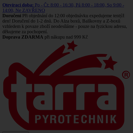
Otevírací doba:
Po - Čt: 8:00 - 16:30, Pá 8:00 - 18:00, So 9:00 -
14:00, Ne ZAVŘENO
Doručení
Při objednání do 12:00 objednávku expedujeme tentýž
den! Doručení do 1-2 dnů. Do Alza boxů, Balíkovny a Z-boxů
vzhledem k povaze zboží neodesíláme - pouze na fyzickou adresu,
děkujeme za pochopení.
Doprava ZDARMA
při nákupu nad 999 Kč