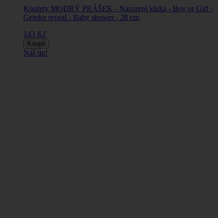
Konfety MODRÝ PRÁŠEK - Narození kluka - Boy or Girl -
Gender reveal - Baby shower - 28 cm
143 Kč
Koupit
Náš tip!