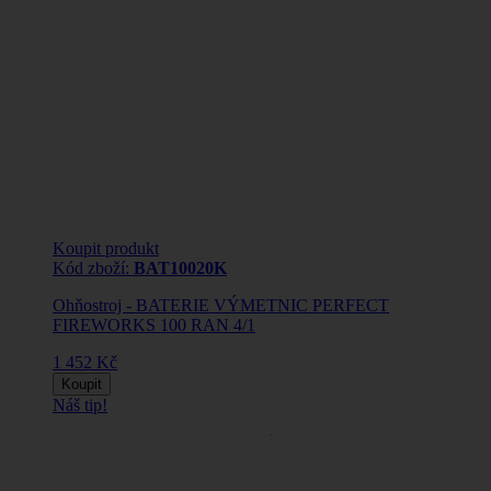
Koupit produkt
Kód zboží:
BAT10020K
Ohňostroj - BATERIE VÝMETNIC PERFECT
FIREWORKS 100 RAN 4/1
1 452 Kč
Koupit
Náš tip!