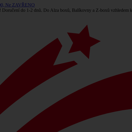
 14:00, Ne ZAVŘENO
! Doručení do 1-2 dnů. Do Alza boxů, Balíkovny a Z-boxů vzhledem k 