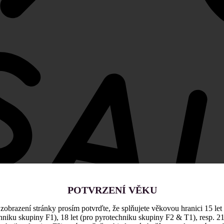
POTVRZENÍ VĚKU
zobrazení stránky prosím potvrďte, že splňujete věkovou hranici 15 let
hniku skupiny F1), 18 let (pro pyrotechniku skupiny F2 & T1), resp. 21 