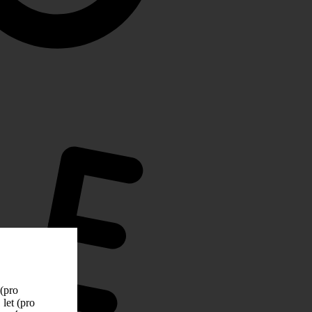
 (pro
let (pro