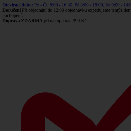
Otevírací doba:
Po - Čt: 8:00 - 16:30, Pá 8:00 - 18:00, So 9:00 -
Doručení
Při objednání do 12:00 objednávku expedujeme tentýž den
pochopení.
Doprava ZDARMA
při nákupu nad 999 Kč