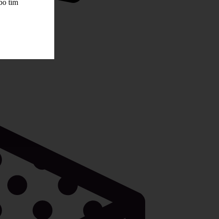
bo tím