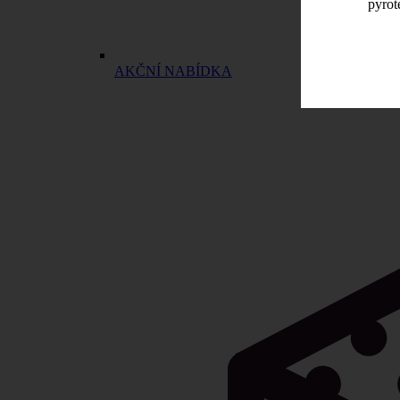
pyrot
AKČNÍ NABÍDKA