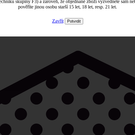
echniku skupiny F3) a zároveň, že objednané zboží vyzvednete sám ne
pověříte jinou osobu starší 15 let, 18 let, resp. 21 let.
Zavřít
Potvrdit