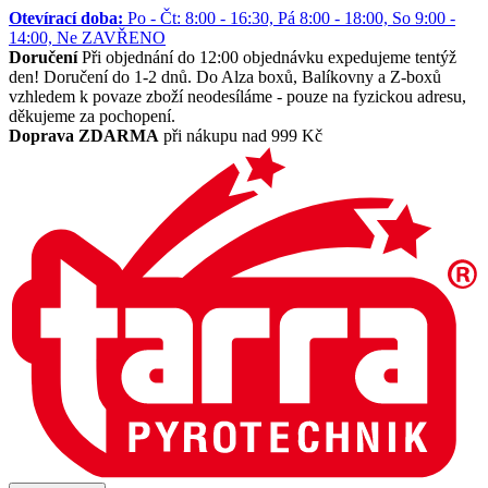
Otevírací doba:
Po - Čt: 8:00 - 16:30, Pá 8:00 - 18:00, So 9:00 -
14:00, Ne ZAVŘENO
Doručení
Při objednání do 12:00 objednávku expedujeme tentýž
den! Doručení do 1-2 dnů. Do Alza boxů, Balíkovny a Z-boxů
vzhledem k povaze zboží neodesíláme - pouze na fyzickou adresu,
děkujeme za pochopení.
Doprava ZDARMA
při nákupu nad 999 Kč