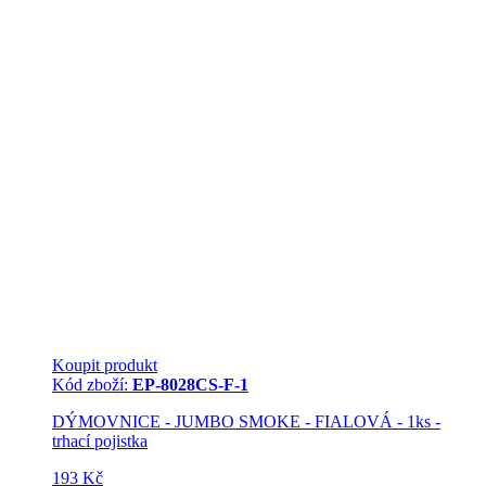
Koupit produkt
Kód zboží:
EP-8028CS-F-1
DÝMOVNICE - JUMBO SMOKE - FIALOVÁ - 1ks -
trhací pojistka
193 Kč