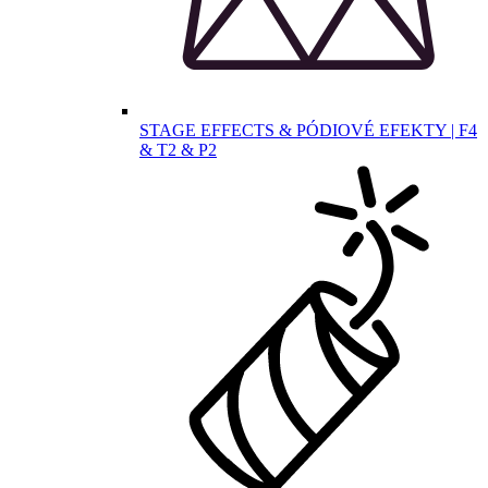
STAGE EFFECTS & PÓDIOVÉ EFEKTY | F4
& T2 & P2