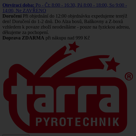
Otevírací doba:
Po - Čt: 8:00 - 16:30, Pá 8:00 - 18:00, So 9:00 -
14:00, Ne ZAVŘENO
Doručení
Při objednání do 12:00 objednávku expedujeme tentýž
den! Doručení do 1-2 dnů. Do Alza boxů, Balíkovny a Z-boxů
vzhledem k povaze zboží neodesíláme - pouze na fyzickou adresu,
děkujeme za pochopení.
Doprava ZDARMA
při nákupu nad 999 Kč