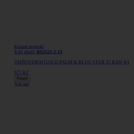
Koupit produkt
Kód zboží:
BS2525-2-23
OHŇOSTROJ GOLD PALM & BLUE STAR 25 RAN 6/1
677 Kč
Koupit
Náš tip!