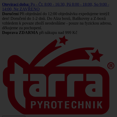
Otevírací doba:
Po - Čt: 8:00 - 16:30, Pá 8:00 - 18:00, So 9:00 -
14:00, Ne ZAVŘENO
Doručení
Při objednání do 12:00 objednávku expedujeme tentýž
den! Doručení do 1-2 dnů. Do Alza boxů, Balíkovny a Z-boxů
vzhledem k povaze zboží neodesíláme - pouze na fyzickou adresu,
děkujeme za pochopení.
Doprava ZDARMA
při nákupu nad 999 Kč