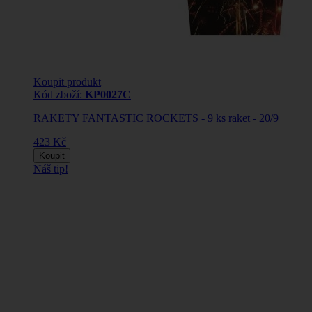
Koupit produkt
Kód zboží:
KP0027C
RAKETY FANTASTIC ROCKETS - 9 ks raket - 20/9
423 Kč
Koupit
Náš tip!