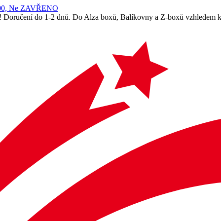
 14:00, Ne ZAVŘENO
! Doručení do 1-2 dnů. Do Alza boxů, Balíkovny a Z-boxů vzhledem k 