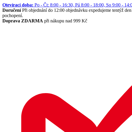
Otevírací doba:
Po - Čt: 8:00 - 16:30, Pá 8:00 - 18:00, So 9:00 -
Doručení
Při objednání do 12:00 objednávku expedujeme tentýž den
pochopení.
Doprava ZDARMA
při nákupu nad 999 Kč