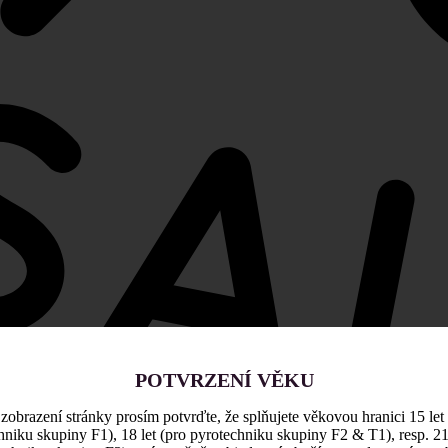
POTVRZENÍ VĚKU
zobrazení stránky prosím potvrďte, že splňujete věkovou hranici 15 let
hniku skupiny F1), 18 let (pro pyrotechniku skupiny F2 & T1), resp. 21 