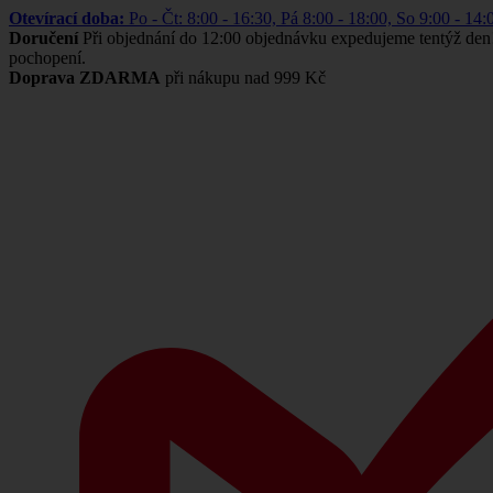
Otevírací doba:
Po - Čt: 8:00 - 16:30, Pá 8:00 - 18:00, So 9:00 -
Doručení
Při objednání do 12:00 objednávku expedujeme tentýž den
pochopení.
Doprava ZDARMA
při nákupu nad 999 Kč