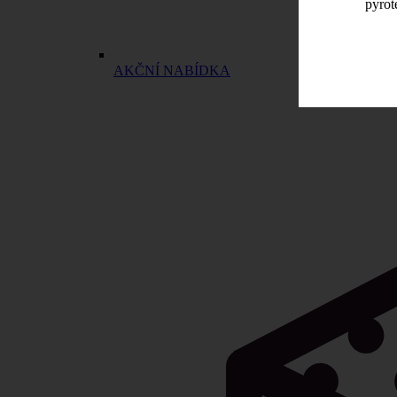
pyrot
AKČNÍ NABÍDKA