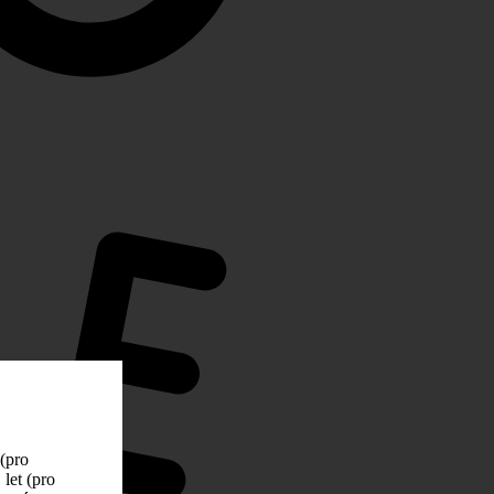
 (pro
let (pro