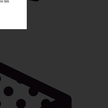
bo tím