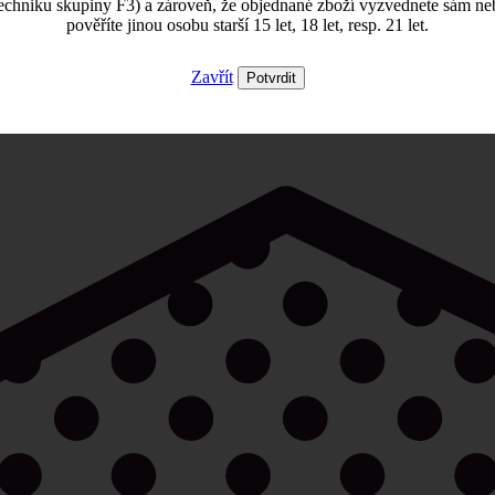
echniku skupiny F3) a zároveň, že objednané zboží vyzvednete sám ne
pověříte jinou osobu starší 15 let, 18 let, resp. 21 let.
Zavřít
Potvrdit