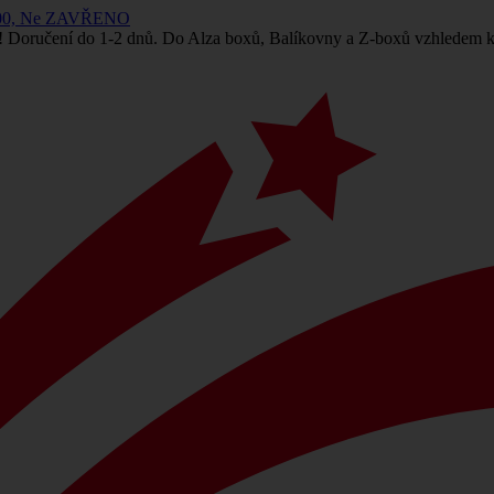
 14:00, Ne ZAVŘENO
! Doručení do 1-2 dnů. Do Alza boxů, Balíkovny a Z-boxů vzhledem k 