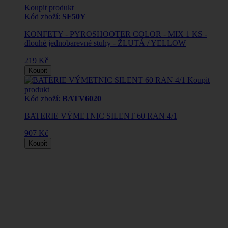
Koupit produkt
Kód zboží:
SF50Y
KONFETY - PYROSHOOTER COLOR - MIX 1 KS -
dlouhé jednobarevné stuhy - ŽLUTÁ / YELLOW
219 Kč
Koupit
Koupit
produkt
Kód zboží:
BATV6020
BATERIE VÝMETNIC SILENT 60 RAN 4/1
907 Kč
Koupit