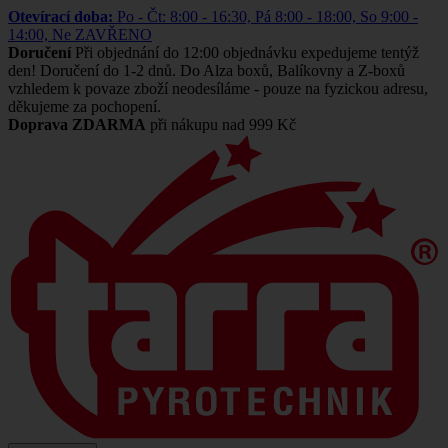
Otevírací doba:
Po - Čt: 8:00 - 16:30, Pá 8:00 - 18:00, So 9:00 -
14:00, Ne ZAVŘENO
Doručení
Při objednání do 12:00 objednávku expedujeme tentýž
den! Doručení do 1-2 dnů. Do Alza boxů, Balíkovny a Z-boxů
vzhledem k povaze zboží neodesíláme - pouze na fyzickou adresu,
děkujeme za pochopení.
Doprava ZDARMA
při nákupu nad 999 Kč