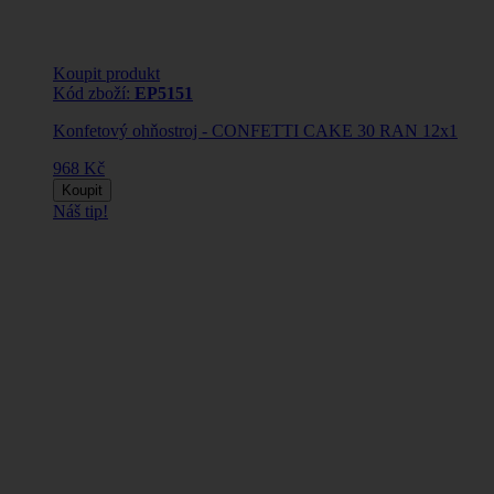
Koupit produkt
Kód zboží:
EP5151
Konfetový ohňostroj - CONFETTI CAKE 30 RAN 12x1
968 Kč
Koupit
Náš tip!