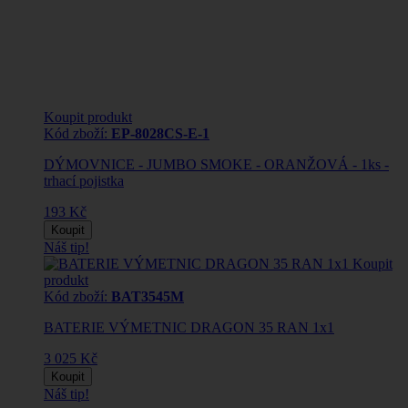
Koupit produkt
Kód zboží:
EP-8028CS-E-1
DÝMOVNICE - JUMBO SMOKE - ORANŽOVÁ - 1ks -
trhací pojistka
193 Kč
Koupit
Náš tip!
Koupit
produkt
Kód zboží:
BAT3545M
BATERIE VÝMETNIC DRAGON 35 RAN 1x1
3 025 Kč
Koupit
Náš tip!