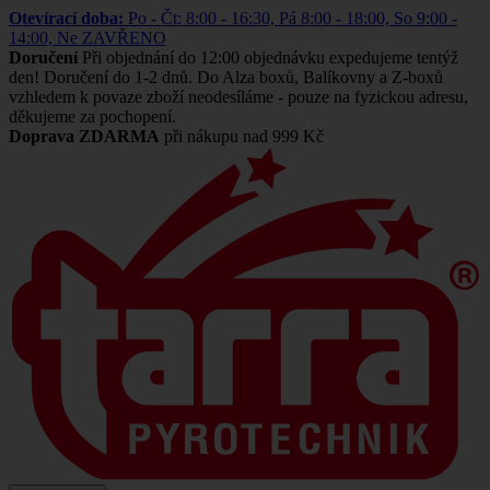
Otevírací doba:
Po - Čt: 8:00 - 16:30, Pá 8:00 - 18:00, So 9:00 -
14:00, Ne ZAVŘENO
Doručení
Při objednání do 12:00 objednávku expedujeme tentýž
den! Doručení do 1-2 dnů. Do Alza boxů, Balíkovny a Z-boxů
vzhledem k povaze zboží neodesíláme - pouze na fyzickou adresu,
děkujeme za pochopení.
Doprava ZDARMA
při nákupu nad 999 Kč