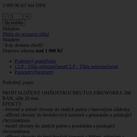
3 999.90 Kč
bez DPH
-
+
Do košíku
Skladem
Přidat do seznamu přání
Skladem
/ Kdy dostanu zboží?
Doprava zdarma
nad 1 000 Kč
Podrobný popis
Popis
CLP - Třída nebezpečnosti
CLP - Třída nebezpečnosti
Parametry
Parametry
Podrobný popis
PROFI SLOŽENÝ OHŇOSTROJ BRUTUS FIREWORKS 280
RAN, ráže 20 mm.
EFEKTY:
- červené a zelené chvosty do zlatých palem s barevnými záblesky
- stříbrné chvosty do brokátových korunek s praskáním a práskající
chryzantémou
- modré chvosty do zlatých palem s praskáním a práskající
chryzantémou
- stříbrné chvosty do brokátových korunek s bílými, zelenými a