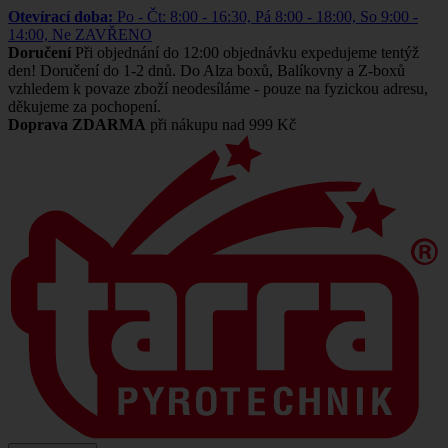
Otevírací doba:
Po - Čt: 8:00 - 16:30, Pá 8:00 - 18:00, So 9:00 -
14:00, Ne ZAVŘENO
Doručení
Při objednání do 12:00 objednávku expedujeme tentýž
den! Doručení do 1-2 dnů. Do Alza boxů, Balíkovny a Z-boxů
vzhledem k povaze zboží neodesíláme - pouze na fyzickou adresu,
děkujeme za pochopení.
Doprava ZDARMA
při nákupu nad 999 Kč