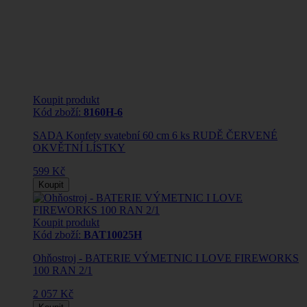
Koupit produkt
Kód zboží:
8160H-6
SADA Konfety svatební 60 cm 6 ks RUDĚ ČERVENÉ
OKVĚTNÍ LÍSTKY
599 Kč
Koupit
Koupit produkt
Kód zboží:
BAT10025H
Ohňostroj - BATERIE VÝMETNIC I LOVE FIREWORKS
100 RAN 2/1
2 057 Kč