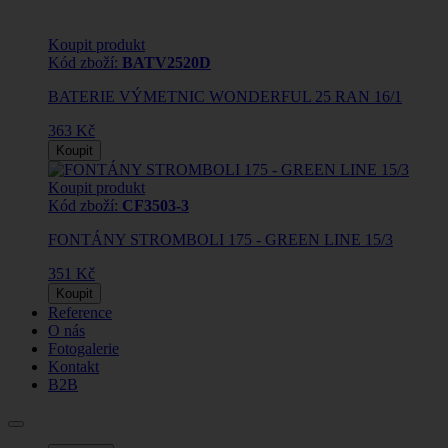
Koupit produkt
Kód zboží:
BATV2520D
BATERIE VÝMETNIC WONDERFUL 25 RAN 16/1
363 Kč
Koupit
Koupit produkt
Kód zboží:
CF3503-3
FONTÁNY STROMBOLI 175 - GREEN LINE 15/3
351 Kč
Koupit
Reference
O nás
Fotogalerie
Kontakt
B2B