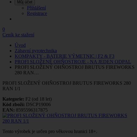
Můj účet
Přihlášení
Registrace
0
Ceník ke stažení
Úvod
Zábavní pyrotechnika
KOMPAKTY - BATERIE VÝMETNIC | F2 & F3
PROFI SLOŽENÉ OHŇOSTROJE - NA JEDEN ODPAL
PROFI SLOŽENÝ OHŇOSTROJ BRUTUS FIREWORKS
280 RAN…
PROFI SLOŽENÝ OHŇOSTROJ BRUTUS FIREWORKS 280
RAN 1/1
Kategorie:
F2 (od 18 let)
Kód zboží:
DSCP19006
EAN:
8595596317875
Tento výrobek je určen pro věkovou hranici 18+.