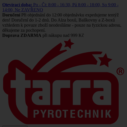
Otevírací doba:
Po - Čt: 8:00 - 16:30, Pá 8:00 - 18:00, So 9:00 -
14:00, Ne ZAVŘENO
Doručení
Při objednání do 12:00 objednávku expedujeme tentýž
den! Doručení do 1-2 dnů. Do Alza boxů, Balíkovny a Z-boxů
vzhledem k povaze zboží neodesíláme - pouze na fyzickou adresu,
děkujeme za pochopení.
Doprava ZDARMA
při nákupu nad 999 Kč