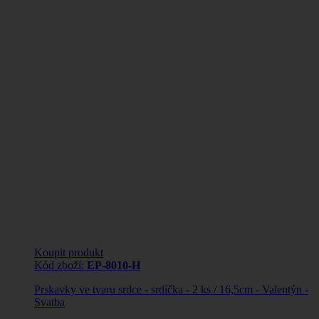
Koupit produkt
Kód zboží:
EP-8010-H
Prskavky ve tvaru srdce - srdíčka - 2 ks / 16,5cm - Valentýn -
Svatba