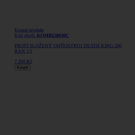
Koupit produkt
Kód zboží:
KOMBI20030C
PROFI SLOŽENÝ OHŇOSTROJ DEATH KING 200
RAN 1/1
7 260 Kč
Koupit