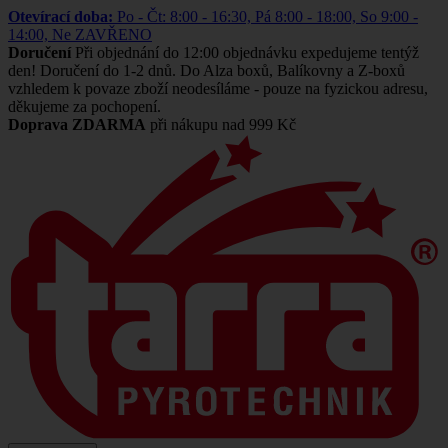
Otevírací doba:
Po - Čt: 8:00 - 16:30, Pá 8:00 - 18:00, So 9:00 -
14:00, Ne ZAVŘENO
Doručení
Při objednání do 12:00 objednávku expedujeme tentýž
den! Doručení do 1-2 dnů. Do Alza boxů, Balíkovny a Z-boxů
vzhledem k povaze zboží neodesíláme - pouze na fyzickou adresu,
děkujeme za pochopení.
Doprava ZDARMA
při nákupu nad 999 Kč