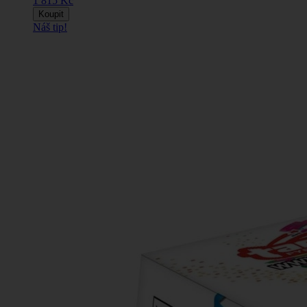
1 815 Kč
Koupit
Náš tip!