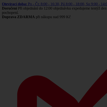
Otevírací doba:
Po - Čt: 8:00 - 16:30, Pá 8:00 - 18:00, So 9:00 -
Doručení
Při objednání do 12:00 objednávku expedujeme tentýž den
pochopení.
Doprava ZDARMA
při nákupu nad 999 Kč