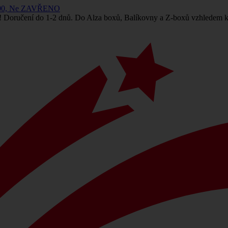
 14:00, Ne ZAVŘENO
! Doručení do 1-2 dnů. Do Alza boxů, Balíkovny a Z-boxů vzhledem k 