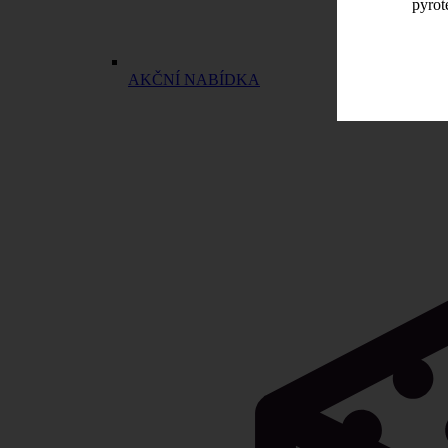
pyrot
AKČNÍ NABÍDKA