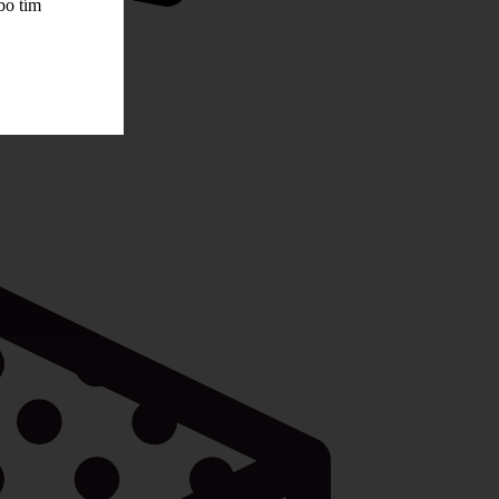
bo tím