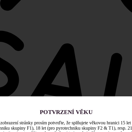
POTVRZENÍ VĚKU
zobrazení stránky prosím potvrďte, že splňujete věkovou hranici 15 let
hniku skupiny F1), 18 let (pro pyrotechniku skupiny F2 & T1), resp. 21 