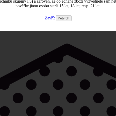
echniku skupiny F3) a zároveň, že objednané zboží vyzvednete sám ne
pověříte jinou osobu starší 15 let, 18 let, resp. 21 let.
Zavřít
Potvrdit