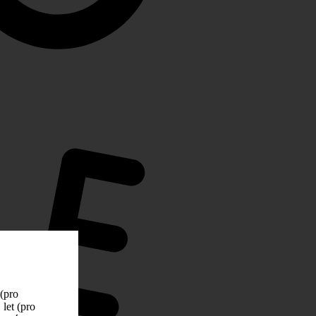
 (pro
let (pro