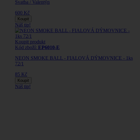
Svatba / Valentýn
600 Kč
Koupit
Náš tip!
Koupit produkt
Kód zboží:
EP6010-E
NEON SMOKE BALL - FIALOVÁ DÝMOVNICE - 1ks
72/1
85 Kč
Koupit
Náš tip!