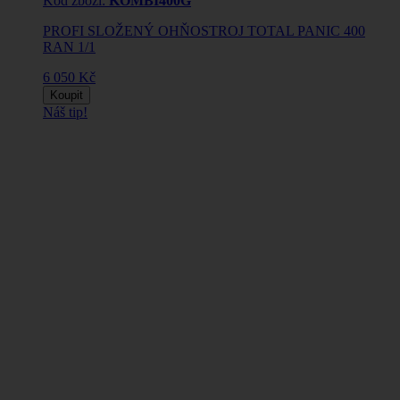
Kód zboží:
KOMBI400G
PROFI SLOŽENÝ OHŇOSTROJ TOTAL PANIC 400
RAN 1/1
6 050 Kč
Koupit
Náš tip!