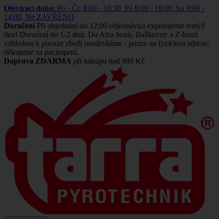
Otevírací doba:
Po - Čt: 8:00 - 16:30, Pá 8:00 - 18:00, So 9:00 -
14:00, Ne ZAVŘENO
Doručení
Při objednání do 12:00 objednávku expedujeme tentýž
den! Doručení do 1-2 dnů. Do Alza boxů, Balíkovny a Z-boxů
vzhledem k povaze zboží neodesíláme - pouze na fyzickou adresu,
děkujeme za pochopení.
Doprava ZDARMA
při nákupu nad 999 Kč