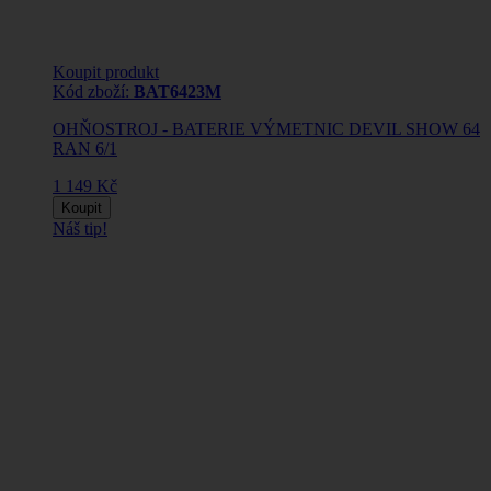
Koupit produkt
Kód zboží:
BAT6423M
OHŇOSTROJ - BATERIE VÝMETNIC DEVIL SHOW 64
RAN 6/1
1 149 Kč
Koupit
Náš tip!