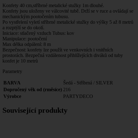
Konfety 40 cm,stříbrné metalické stužky 1m dlouhé.
Konfety jsou uloženy ve válcovité tubě. Drží se v ruce a ovládají se
mechanickým pootočením tubusu.
Po vystřelení vyletí stříbrné metalické stužky do výšky 5 až 8 metrů
a rozptýlí se do okolí.
Iniciace: stlačený vzduch Tubus: kov
Manipulace: pootočení
Max délka odpálení: 8 m
Bezpečnost: konfety lze použít ve venkovních i vnitřních
prostorách. Bezpečná vzdálenost přihlížejících diváků od tuby
konfet je 10 metrů
Parametry
BARVA
Šedá - Stříbrná / SILVER
Dopručený věk od (rměsíce)
216
Výrobce
PARTYDECO
Související produkty