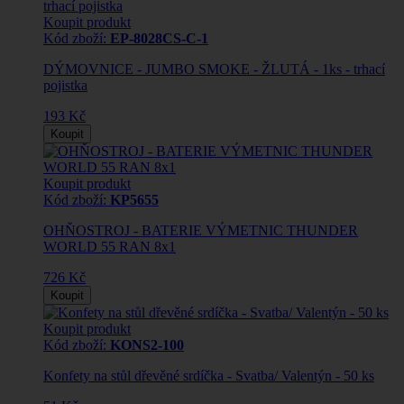
Koupit produkt
Kód zboží:
EP-8028CS-C-1
DÝMOVNICE - JUMBO SMOKE - ŽLUTÁ - 1ks - trhací
pojistka
193 Kč
Koupit
Koupit produkt
Kód zboží:
KP5655
OHŇOSTROJ - BATERIE VÝMETNIC THUNDER
WORLD 55 RAN 8x1
726 Kč
Koupit
Koupit produkt
Kód zboží:
KONS2-100
Konfety na stůl dřevěné srdíčka - Svatba/ Valentýn - 50 ks