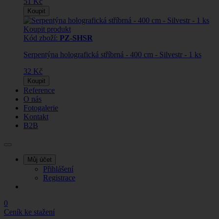
51 Kč
Koupit
Koupit produkt
Kód zboží:
PZ-SHSR
Serpentýna holografická stříbrná - 400 cm - Silvestr - 1 ks
32 Kč
Koupit
Reference
O nás
Fotogalerie
Kontakt
B2B
Můj účet
Přihlášení
Registrace
0
Ceník ke stažení