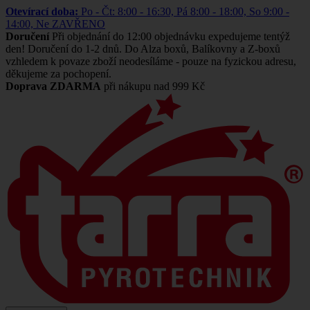
Otevírací doba:
Po - Čt: 8:00 - 16:30, Pá 8:00 - 18:00, So 9:00 -
14:00, Ne ZAVŘENO
Doručení
Při objednání do 12:00 objednávku expedujeme tentýž
den! Doručení do 1-2 dnů. Do Alza boxů, Balíkovny a Z-boxů
vzhledem k povaze zboží neodesíláme - pouze na fyzickou adresu,
děkujeme za pochopení.
Doprava ZDARMA
při nákupu nad 999 Kč