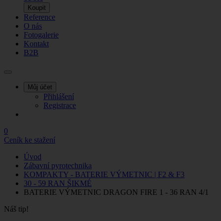
Koupit
Reference
O nás
Fotogalerie
Kontakt
B2B
Můj účet
Přihlášení
Registrace
0
Ceník ke stažení
Úvod
Zábavní pyrotechnika
KOMPAKTY - BATERIE VÝMETNIC | F2 & F3
30 - 59 RAN ŠIKMÉ
BATERIE VÝMETNIC DRAGON FIRE 1 - 36 RAN 4/1
Náš tip!