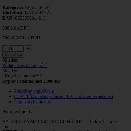
Kategorie:
F2 (od 18 let)
Kód zboží:
BATV3625A
EAN:
8595596314218
968 Kč
s DPH
799.90 Kč
bez DPH
-
+
Do košíku
Skladem
Přidat do seznamu přání
Skladem
/ Kdy dostanu zboží?
Doprava zdarma
nad 1 000 Kč
Podrobný popis
Popis
CLP - Třída nebezpečnosti
CLP - Třída nebezpečnosti
Parametry
Parametry
Podrobný popis
BATERIE VÝMETNIC DRAGON FIRE 1 - 36 RAN, ráže 25
mm.