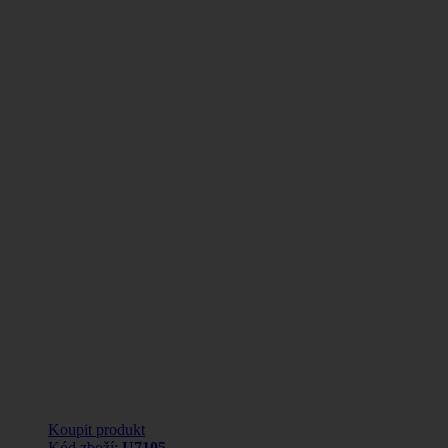
Koupit produkt
Kód zboží:
U7105