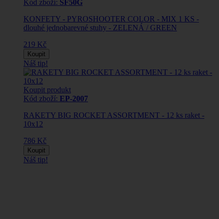
Kód zboží:
SF50G
KONFETY - PYROSHOOTER COLOR - MIX 1 KS -
dlouhé jednobarevné stuhy - ZELENÁ / GREEN
219 Kč
Koupit
Náš tip!
Koupit produkt
Kód zboží:
EP-2007
RAKETY BIG ROCKET ASSORTMENT - 12 ks raket -
10x12
786 Kč
Koupit
Náš tip!