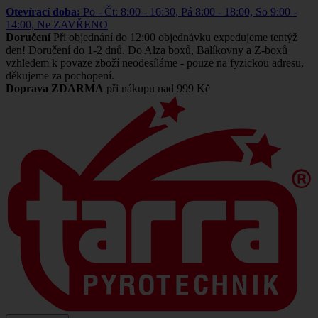
Otevírací doba:
Po - Čt: 8:00 - 16:30, Pá 8:00 - 18:00, So 9:00 -
14:00, Ne ZAVŘENO
Doručení
Při objednání do 12:00 objednávku expedujeme tentýž
den! Doručení do 1-2 dnů. Do Alza boxů, Balíkovny a Z-boxů
vzhledem k povaze zboží neodesíláme - pouze na fyzickou adresu,
děkujeme za pochopení.
Doprava ZDARMA
při nákupu nad 999 Kč