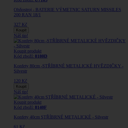
Ohňostroj - BATERIE VÝMETNIC SATURN MISSILES
200 RAN 18/1
327 Kč
Koupit
Náš tip!
Koupit produkt
Kód zboží:
8180D
Konfety 80cm -STŘÍBRNÉ METALICKÉ HVĚZDIČKY -
Silvestr
120 Kč
Koupit
Náš tip!
Koupit produkt
Kód zboží:
8140F
Konfety 40cm STŘÍBRNÉ METALICKÉ - Silvestr
61 Kč