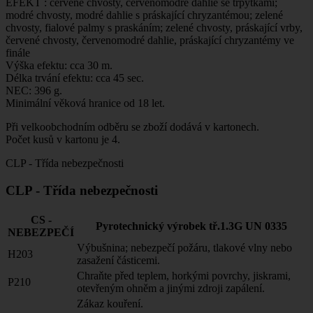
EFEKT : červené chvosty, červenomodré dahlie se třpytkami;
modré chvosty, modré dahlie s práskající chryzantémou; zelené
chvosty, fialové palmy s praskáním; zelené chvosty, práskající vrby,
červené chvosty, červenomodré dahlie, práskající chryzantémy ve
finále
Výška efektu: cca 30 m.
Délka trvání efektu: cca 45 sec.
NEC: 396 g.
Minimální věková hranice od 18 let.
Při velkoobchodním odběru se zboží dodává v kartonech.
Počet kusů v kartonu je 4.
CLP - Třída nebezpečnosti
CLP - Třída nebezpečnosti
CS -
Pyrotechnický výrobek tř.1.3G UN 0335
NEBEZPEČÍ
Výbušnina; nebezpečí požáru, tlakové vlny nebo
H203
zasažení částicemi.
Chraňte před teplem, horkými povrchy, jiskrami,
P210
otevřeným ohněm a jinými zdroji zapálení.
Zákaz kouření.