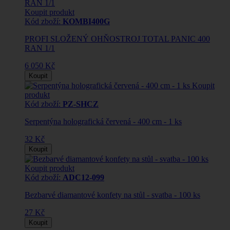
Koupit produkt
Kód zboží:
KOMBI400G
PROFI SLOŽENÝ OHŇOSTROJ TOTAL PANIC 400
RAN 1/1
6 050 Kč
Koupit
Koupit
produkt
Kód zboží:
PZ-SHCZ
Serpentýna holografická červená - 400 cm - 1 ks
32 Kč
Koupit
Koupit produkt
Kód zboží:
ADC12-099
Bezbarvé diamantové konfety na stůl - svatba - 100 ks
27 Kč
Koupit