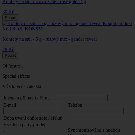
Konfety na stůl růžovo zlaté - rose gold 15g
30 Kč
Koupit
Koupit produkt
Kód zboží:
KONS51
Konfety na stůl - 5 g - růžový mix - gender reveal
28 Kč
Koupit
Ohňostroje
Special effects
Výzdoba na zakázku
Jméno a příjmení / Firma
E-mail
Telefon
Doba trvaní ohňostroje / efektů
Výzdoba party-prodej
i
Synchronizováno s hudbou