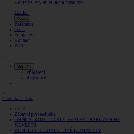
Konfety CANNON 80cm metal mix
107 Kč
Koupit
Reference
O nás
Fotogalerie
Kontakt
B2B
Můj účet
Přihlášení
Registrace
0
Ceník ke stažení
Úvod
Zábavní pyrotechnika
OHŇOSTROJE - PÁRTY, SVATBA, NAROZENINY,
SILVESTR
KONFETY & KONFETOVÉ KOMPAKTY