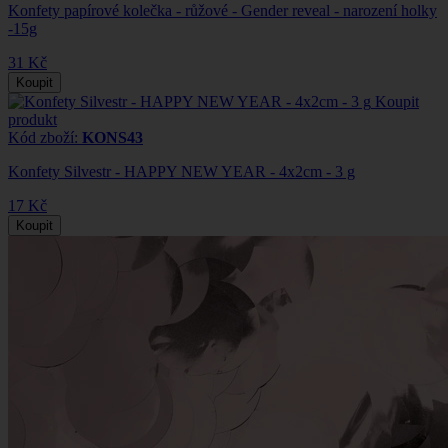
Konfety papírové kolečka - růžové - Gender reveal - narození holky
-15g
31 Kč
Koupit
Koupit
produkt
Kód zboží:
KONS43
Konfety Silvestr - HAPPY NEW YEAR - 4x2cm - 3 g
17 Kč
Koupit