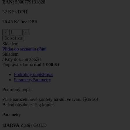
EAN:
5900779131828
32 Kč
s DPH
26.45 Kč
bez DPH
-
+
Do košíku
Skladem
Přidat do seznamu přání
Skladem
/ Kdy dostanu zboží?
Doprava zdarma
nad 1 000 Kč
Podrobný popis
Popis
Parametry
Parametry
Podrobný popis
Zlaté narozeninové konfety na stůl ve tvaru čísla 50!
Balení obsahuje 15 g konfet.
Parametry
BARVA
Zlatá / GOLD