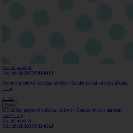
Koupit produkt
Kód zboží:
KONS41-011J
Konfety papírové kolečka - modré - Gender reveal - narození kluka
-15 g
31 Kč
Koupit
Koupit produkt
Kód zboží:
KONS41-081J