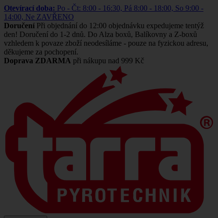
Otevírací doba:
Po - Čt: 8:00 - 16:30, Pá 8:00 - 18:00, So 9:00 -
14:00, Ne ZAVŘENO
Doručení
Při objednání do 12:00 objednávku expedujeme tentýž
den! Doručení do 1-2 dnů. Do Alza boxů, Balíkovny a Z-boxů
vzhledem k povaze zboží neodesíláme - pouze na fyzickou adresu,
děkujeme za pochopení.
Doprava ZDARMA
při nákupu nad 999 Kč