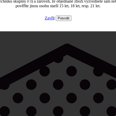
echniku skupiny F3) a zároveň, že objednané zboží vyzvednete sám ne
pověříte jinou osobu starší 15 let, 18 let, resp. 21 let.
Zavřít
Potvrdit