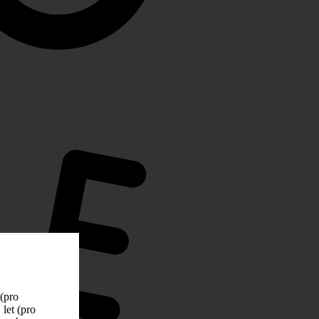
 (pro
let (pro