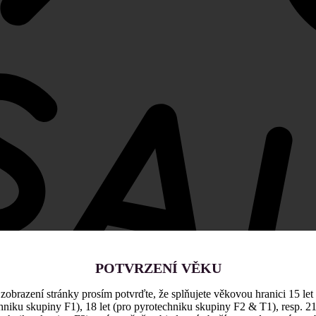
POTVRZENÍ VĚKU
zobrazení stránky prosím potvrďte, že splňujete věkovou hranici 15 let
hniku skupiny F1), 18 let (pro pyrotechniku skupiny F2 & T1), resp. 21 