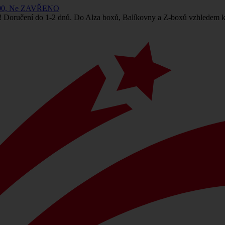
 14:00, Ne ZAVŘENO
! Doručení do 1-2 dnů. Do Alza boxů, Balíkovny a Z-boxů vzhledem k 