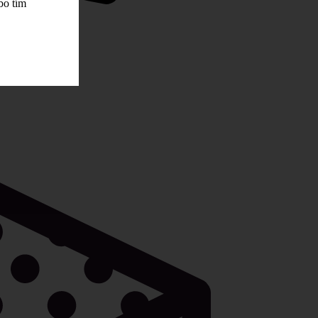
bo tím