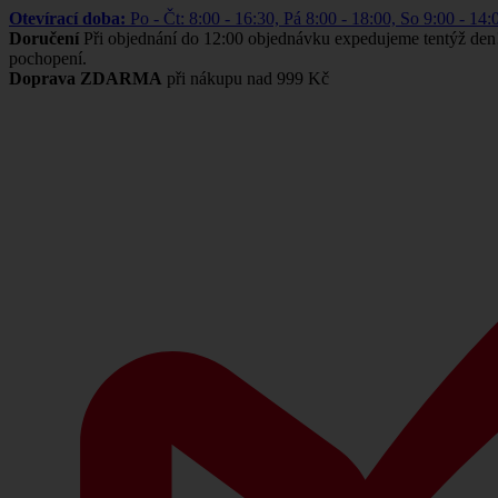
Otevírací doba:
Po - Čt: 8:00 - 16:30, Pá 8:00 - 18:00, So 9:00 -
Doručení
Při objednání do 12:00 objednávku expedujeme tentýž den
pochopení.
Doprava ZDARMA
při nákupu nad 999 Kč