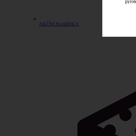
pyrot
AKČNÍ NABÍDKA