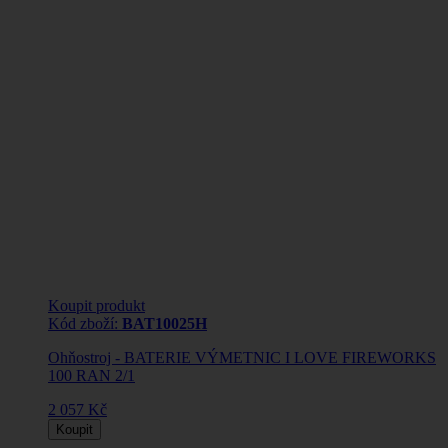
Koupit produkt
Kód zboží:
BAT10025H
Ohňostroj - BATERIE VÝMETNIC I LOVE FIREWORKS
100 RAN 2/1
2 057 Kč
Koupit