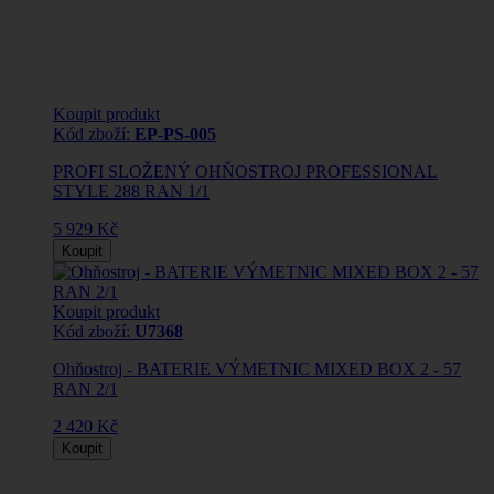
Koupit produkt
Kód zboží:
EP-PS-005
PROFI SLOŽENÝ OHŇOSTROJ PROFESSIONAL
STYLE 288 RAN 1/1
5 929 Kč
Koupit
Koupit produkt
Kód zboží:
U7368
Ohňostroj - BATERIE VÝMETNIC MIXED BOX 2 - 57
RAN 2/1
2 420 Kč
Koupit