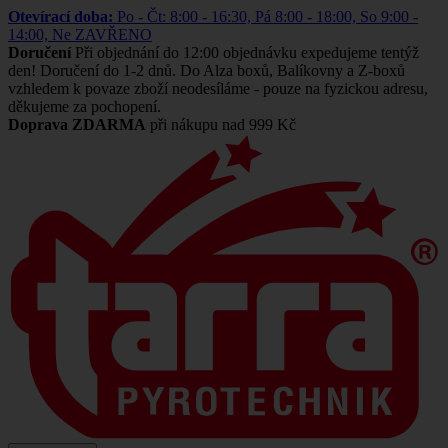
Otevírací doba:
Po - Čt: 8:00 - 16:30, Pá 8:00 - 18:00, So 9:00 -
14:00, Ne ZAVŘENO
Doručení
Při objednání do 12:00 objednávku expedujeme tentýž
den! Doručení do 1-2 dnů. Do Alza boxů, Balíkovny a Z-boxů
vzhledem k povaze zboží neodesíláme - pouze na fyzickou adresu,
děkujeme za pochopení.
Doprava ZDARMA
při nákupu nad 999 Kč