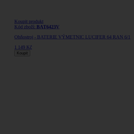
Koupit produkt
Kód zboží:
BAT6423V
Ohňostroj - BATERIE VÝMETNIC LUCIFER 64 RAN 6/1
1 149 Kč
Koupit