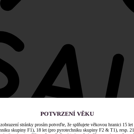
POTVRZENÍ VĚKU
zobrazení stránky prosím potvrďte, že splňujete věkovou hranici 15 let
hniku skupiny F1), 18 let (pro pyrotechniku skupiny F2 & T1), resp. 21 