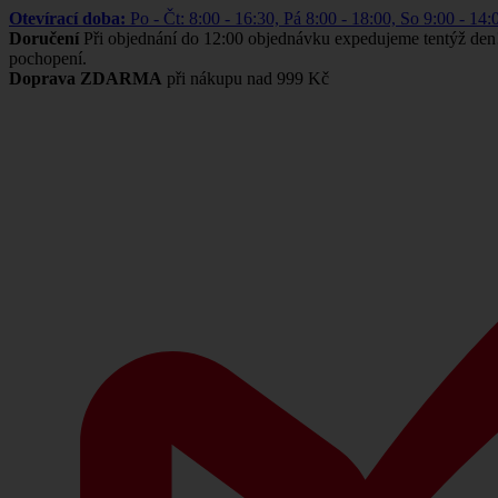
Otevírací doba:
Po - Čt: 8:00 - 16:30, Pá 8:00 - 18:00, So 9:00 -
Doručení
Při objednání do 12:00 objednávku expedujeme tentýž den
pochopení.
Doprava ZDARMA
při nákupu nad 999 Kč