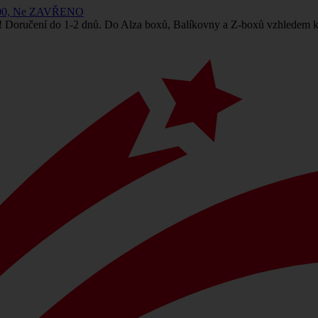
 14:00, Ne ZAVŘENO
! Doručení do 1-2 dnů. Do Alza boxů, Balíkovny a Z-boxů vzhledem k 