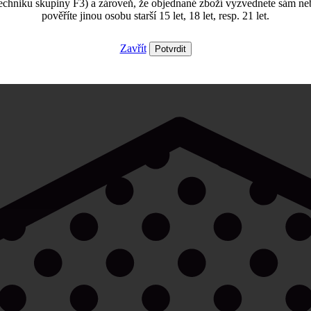
echniku skupiny F3) a zároveň, že objednané zboží vyzvednete sám ne
pověříte jinou osobu starší 15 let, 18 let, resp. 21 let.
Zavřít
Potvrdit