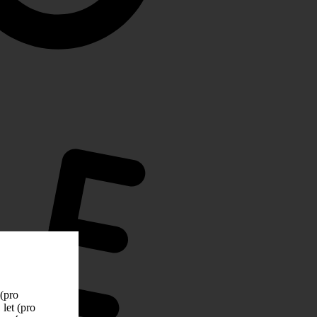
 (pro
let (pro