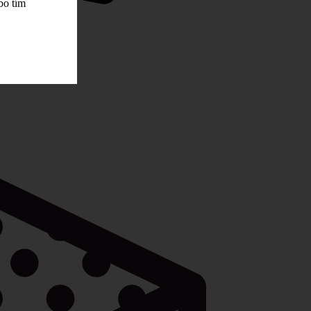
bo tím