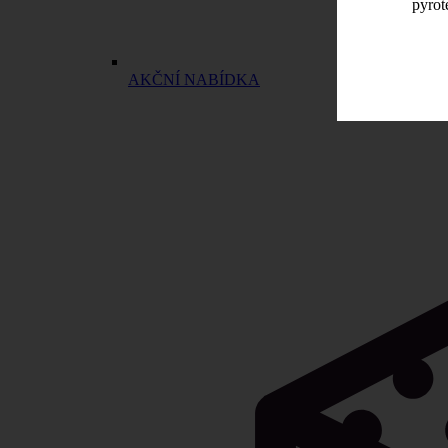
pyrot
AKČNÍ NABÍDKA